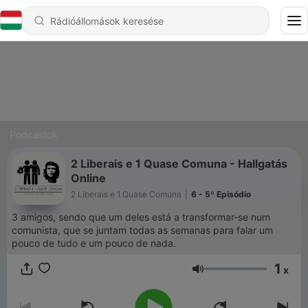
Podcastok
2 Liberais e 1 Quase Comuna - Hallgatás
Online
2 Liberais e 1 Quase Comuna
|
6 - 5º Episódio
3 amigos, sendo que um deles está a transformar-se num
comunista, que se juntam todas as semanas para falar um
pouco de tudo e um pouco de nada.
1
x
Hangerő