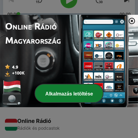
00:00
00:00
Epizódok
-
6
5º Episódio
30 dec. 2016
-
5
4º Episódio
16 dec. 2016
Alkalmazás letöltése
Online Rádió
Rádiók és podcastok