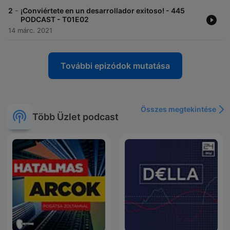
-
2
¡Conviértete en un desarrollador exitoso! - 445
PODCAST - T01E02
14 márc. 2021
További epizódok mutatása
Összes megtekintése
Több Üzlet podcast