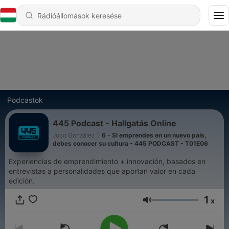
Podcastok
445 Podcast - Hallgatás Online
Joco González
|
6 - Si emprendes en un nuevo país,
debes conocer su cultura - 445 PODCAST - T01E06
Experiencias de emprendimiento + innovación, basados en
entrevistas a personalidades que aportan valor en cada
edición.
1
x
Hangerő