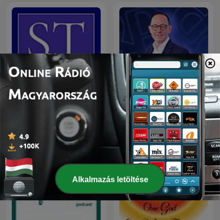
Önjáróbb Vállalkozás
Saját Tőke Podcast
Podcast
Alkalmazás letöltése