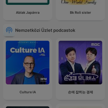
Ablak Japánra
Bk Roli sister
Nemzetközi Üzlet podcastok
Culture IA
손에 잡히는 경제