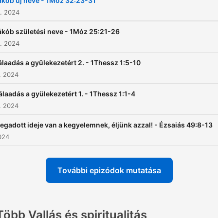
ákób új neve - 1Móz 32:23-31
. 2024
ákób születési neve - 1Móz 25:21-26
. 2024
laadás a gyülekezetért 2. - 1Thessz 1:5-10
. 2024
álaadás a gyülekezetért 1. - 1Thessz 1:1-4
. 2024
egadott ideje van a kegyelemnek, éljünk azzal! - Ézsaiás 49:8-13
2024
További epizódok mutatása
Több Vallás és spiritualitás