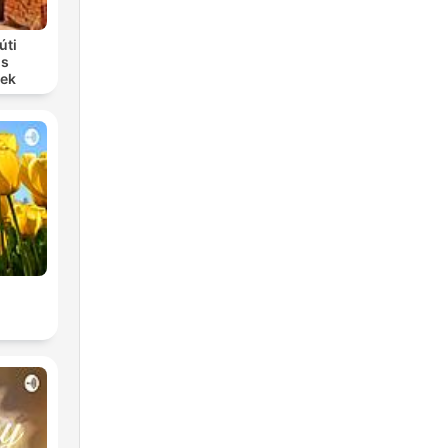
úti
us
sek