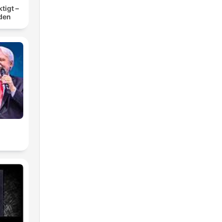
tigt –
den