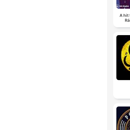
A hit 
Rá