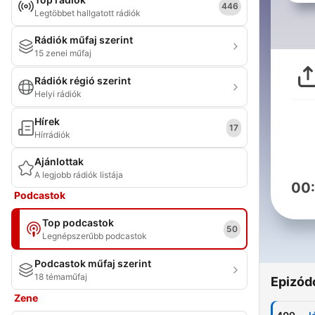
446
Legtöbbet hallgatott rádiók
Rádiók műfaj szerint
15 zenei műfaj
Rádiók régió szerint
Helyi rádiók
Hírek
17
Hírrádiók
Ajánlottak
A legjobb rádiók listája
00
Podcastok
Top podcastok
50
Legnépszerűbb podcastok
Podcastok műfaj szerint
18 témaműfaj
Epizód
Zene