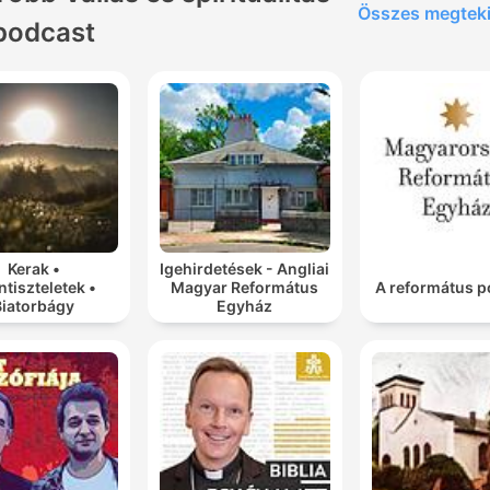
Összes megtek
podcast
Kerak •
Igehirdetések - Angliai
ntiszteletek •
Magyar Református
A református p
Biatorbágy
Egyház