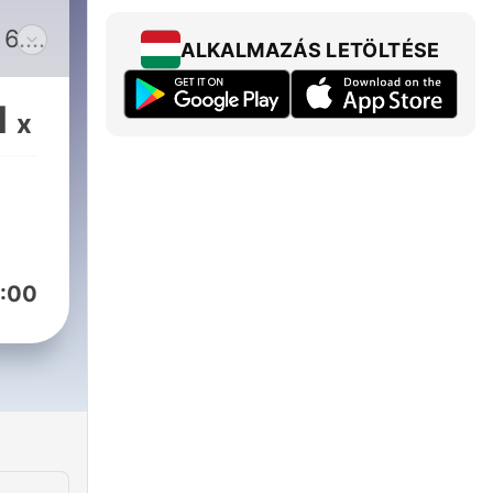
6.
ALKALMAZÁS LETÖLTÉSE
aptista.hu
1
x
l.com
ail.com
:00