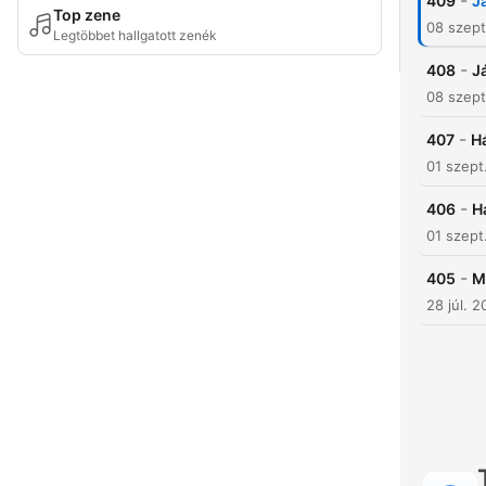
-
409
J
Top zene
08 szept
Legtöbbet hallgatott zenék
-
408
J
08 szept
-
407
Há
01 szept
-
406
H
01 szept
-
405
M
28 júl. 