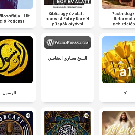
Biblia egy év alatt -
Pesthidegk
filozófiája - Hit
podcast Fábry Kornél
Reformát
dió Podcast
püspök atyával
Igehirdeté
الشيخ مشاري العفاسي
الرسول
a1