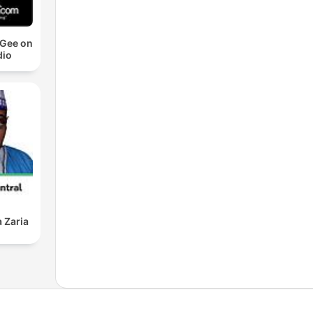
cGee on
io
 Zaria