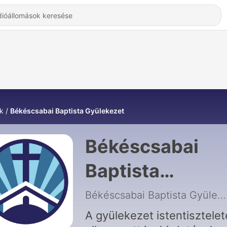
k
Békéscsabai Baptista Gyülekezet
Békéscsabai
Baptista
Gyülekezet -
Békéscsabai Baptista Gyülekezet
Hallgatás Onlin
A gyülekezet istentisztelet