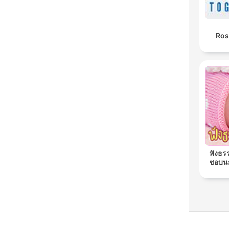
Ros
ฟังธร
ชอบนอ