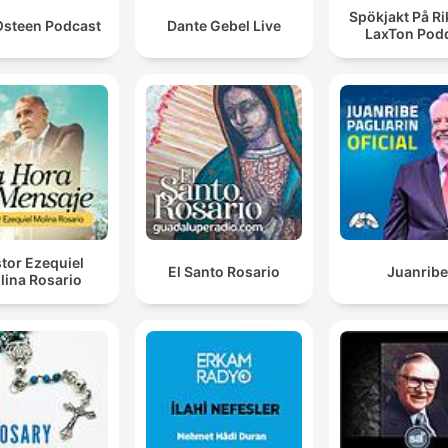
Spökjakt På Rik
Osteen Podcast
Dante Gebel Live
LaxTon Pod
tor Ezequiel
El Santo Rosario
Juanribe
lina Rosario