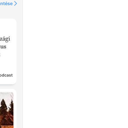
intése
odcast