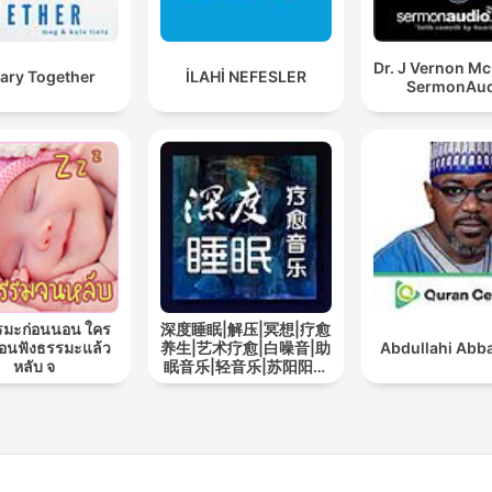
Dr. J Vernon M
ary Together
İLAHİ NEFESLER
SermonAud
รมะก่อนนอน ใคร
深度睡眠|解压|冥想|疗愈
นฟังธรรมะแล้ว
养生|艺术疗愈|白噪音|助
Abdullahi Abba
หลับ จ
眠音乐|轻音乐|苏阳阳频
道