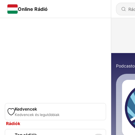
Online Rádió
Podcasto
Kedvencek
Kedvencek és legutóbbiak
Rádiók
Top rádiók