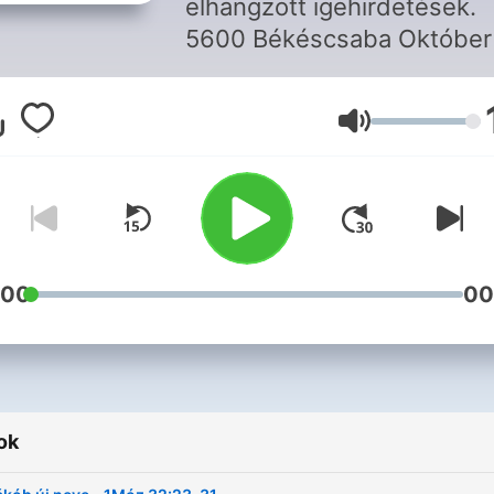
elhangzott igehirdetések.
5600 Békéscsaba Október 
u. 4/1
https://www.bekescsabaib
Hangerő
Kapcsolat:
bekescsabaibaptist@gmai
Technikai észrevételek,
információk:
studio.bcsabaibaptist@gm
:00
00
ok