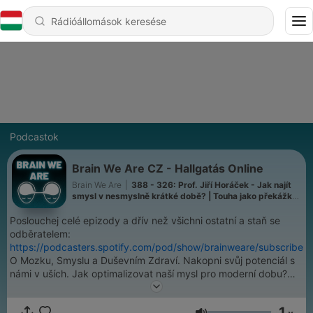
Podcastok
Brain We Are CZ - Hallgatás Online
Brain We Are
|
388 - 326: Prof. Jiří Horáček - Jak najít
smysl v nesmyslně krátké době? | Touha jako překážka
štěstí | Krása jako kompas & Psychedelika a repertoár
myslitelného
Poslouchej celé epizody a dřív než všichni ostatní a staň se
odběratelem:
https://podcasters.spotify.com/pod/show/brainweare/subscribe
O Mozku, Smyslu a Duševním Zdraví. Nakopni svůj potenciál s
námi v uších. Jak optimalizovat naší mysl pro moderní dobu?
Proč se věnovat biohackingu a zdraví? Tady je tvoje místo pro
bádání. Propojujeme neurovědu, filosofii a seberozvoj s
1