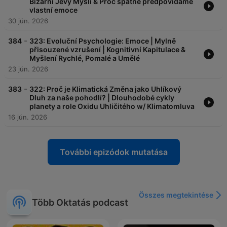
Bizarní Jevy Mysli & Proč špatně předpovídáme
vlastní emoce
30 jún. 2026
-
384
323: Evoluční Psychologie: Emoce | Mylně
přisouzené vzrušení | Kognitivní Kapitulace &
Myšlení Rychlé, Pomalé a Umělé
23 jún. 2026
-
383
322: Proč je Klimatická Změna jako Uhlíkový
Dluh za naše pohodlí? | Dlouhodobé cykly
planety a role Oxidu Uhličitého w/ Klimatomluva
16 jún. 2026
További epizódok mutatása
Összes megtekintése
Több Oktatás podcast