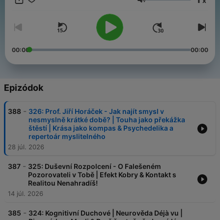
x
vlastními koncepty, zkušeností a věděním odborníků z různých
Hangerő
oblastí. Podcast vám přináší Vojtěch Hlaváček a Jiří Kryštof
Jarmar
00:00
00:00
Epizódok
-
388
326: Prof. Jiří Horáček - Jak najít smysl v
nesmyslně krátké době? | Touha jako překážka
štěstí | Krása jako kompas & Psychedelika a
repertoár myslitelného
28 júl. 2026
-
387
325: Duševní Rozpolcení - O Falešeném
Pozorovateli v Tobě | Efekt Kobry & Kontakt s
Realitou Nenahradíš!
14 júl. 2026
-
385
324: Kognitivní Duchové | Neurověda Déjà vu |