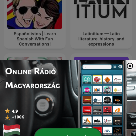
Españolistos | Learn
Latinitium — Latin
Spanish With Fun
literature, history, and
Conversations!
expressions
ITALIA ITALIANI E
Easy English Stories -
ITALIANERIE - Italian
English Listening &
language podcast
Vocabulary