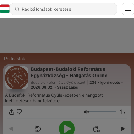
Podcastok
Budapest-Budafoki Református
Egyházközség - Hallgatás Online
Budafoki Református Gyülekezet
|
236 - Igehirdetés -
2026.08.02. - Szász Lajos
A Budafoki Református Gyülekezetben elhangzott
igehirdetések hangfelvételei.
1
x
Hangerő