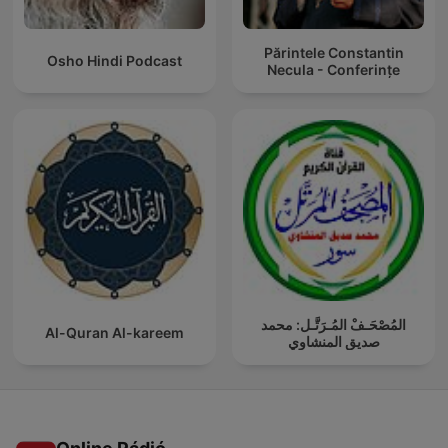
Părintele Constantin
Osho Hindi Podcast
Necula - Conferințe
المُصْحَـفْ المُـرَتَّـل: محمد
Al-Quran Al-kareem
صديق المنشاوي