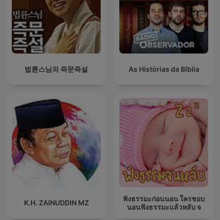
법륜스님의 즉문즉설
As Histórias da Bíblia
ฟังธรรมะก่อนนอน ใครชอบ
K.H. ZAINUDDIN MZ
นอนฟังธรรมะแล้วหลับ จ