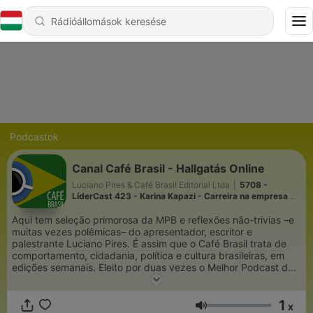
Podcastok
Canal Café Brasil - Hallgatás Online
Luciano Pires & Café Brasil Editorial Ltda
|
5708 -
LíderCast 423 - Karina Kapazi - Carreira na empresa
familiar
Aqui tem seleção primorosa da MPB e reflexões não-trivias –e
muitas vezes polêmicas– do apresentador, escritor e
palestrante Luciano Pires. É assim que o Café Brasil trata de
comportamento, cidadania, política e cultura brasileiras, em
edições semanais. Eleito por duas vezes o Melhor Podcast de
Entretenimento e Variedades no Prêmio Podcast Brasil e
frequentador dos destaques do iTunes.Podcast Café Brasil:
1
valorizando a liberdade de expressão e semeando a
x
Hangerő