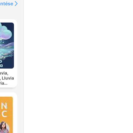
re
intése
n
.
e-
s
uvia,
ia
scanso
a