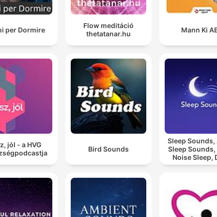
Flow meditáció
i per Dormire
Mann Ki A
thetatanar.hu
Sleep Sounds
z, jól - a HVG
Bird Sounds
Sleep Sounds,
zségpodcastja
Noise Sleep,
Sleep Soun
Relaxing Sl
Sounds