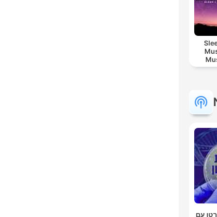
Sle
Mus
Mus
M
טן עם