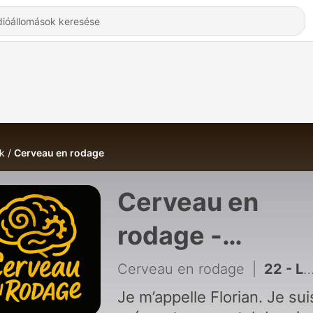
k
Cerveau en rodage
Cerveau en
rodage -
Hallgatás Onlin
Cerveau en rodage
|
22 - Le business du cerveau : entre science, marketing et mensonges
Je m’appelle Florian. Je sui