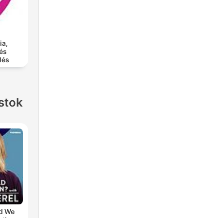
ia,
és
lés
stok
d We