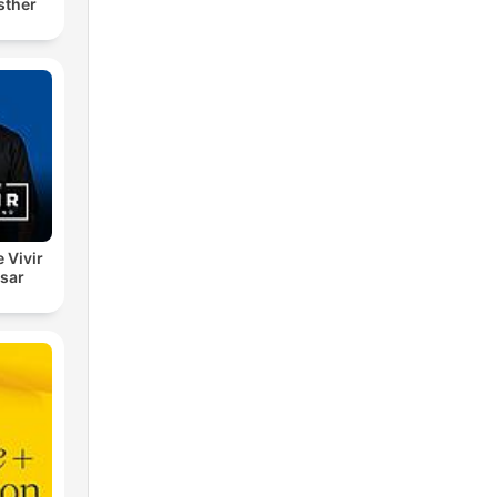
sther
e Vivir
esar