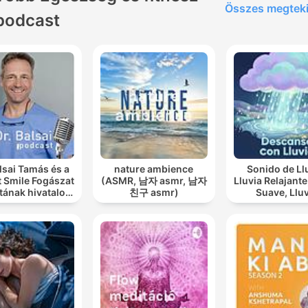
d’apprendre, de comprend
Összes megtek
podcast
pour sortir du rodage alors
bienvenue dans cerveau e
rodage. Hébergé par Ausha
Visitez ausha.co/fr/politiqu
de-confidentialite pour plu
d'informations.
alsai Tamás és a
nature ambience
Sonido de Ll
t Smile Fogászat
(ASMR, 남자 asmr, 남자
Lluvia Relajante, Lluv
tának hivatalos
친구 asmr)
Suave, Lluvia
ast csatornája
Nocturna, De
Con Lluvi