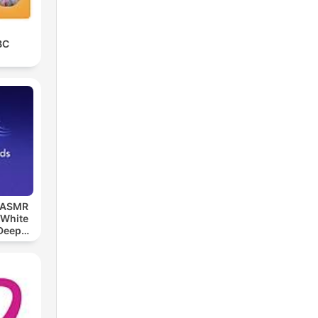
BC
, ASMR
 White
 Deep
ds,
eep