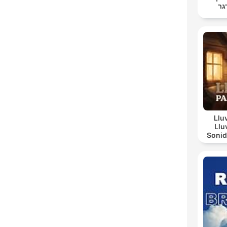
גר
Llu
Llu
Sonid
Día L