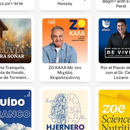
Begin? with E
פרופ' רענן בר
Hussey
Perel
via Tranquila,
ΖΩ ΚΑΛΑ Με τον
Por el Placer d
via de Fondo,
Μιχάλη
con el Dr. C
o de Tormenta,
Κεφαλογιάννη
Lozano
luvioso, Lluvia
Para Soñar