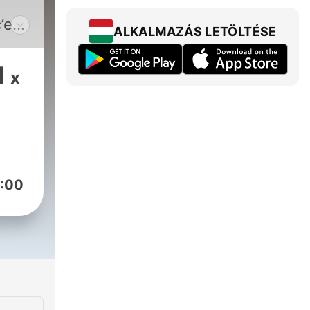
’est
ALKALMAZÁS LETÖLTÉSE
n
e
1
x
e
s de
t
».
:00
ler
is
e
par
fin