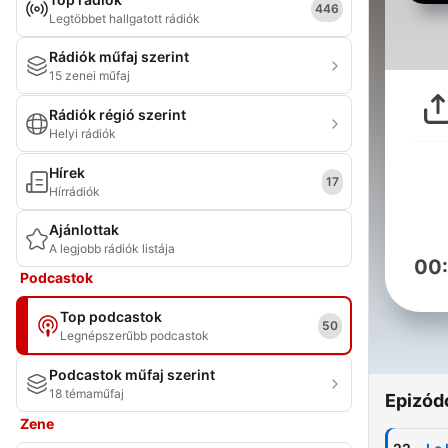
446
Legtöbbet hallgatott rádiók
Rádiók műfaj szerint
15 zenei műfaj
Rádiók régió szerint
Helyi rádiók
Hírek
17
Hírrádiók
Ajánlottak
A legjobb rádiók listája
00
Podcastok
Top podcastok
50
Legnépszerűbb podcastok
Podcastok műfaj szerint
18 témaműfaj
Epizód
Zene