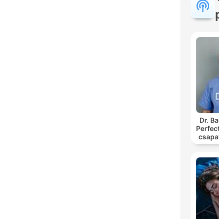
Dr. B
Perfec
csapa
podc