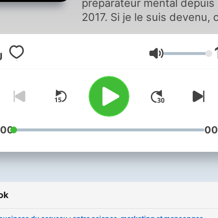
préparateur mental depuis
2017. Si je le suis devenu, c
d’abord parce que j’étais u
vrai champion du monde d
Hangerő
l’entrainement incapable d
gérer son stress et le poid
l’enjeux. Le cliché de la
personne de qui on pourrai
dire « il n’a pas de mentale 
Longtemps persuadé que
:00
00
cette étiquette allait me col
à la peau j’ai ensuite compr
que le mentale c’est comm
tout ça s’apprend… j’ai fini 
ok
me former à l’univers sans 
de la préparation mentale.