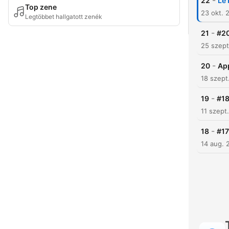
-
22
Le 
Top zene
23 okt. 
Legtöbbet hallgatott zenék
-
21
#20
25 szept
-
20
App
18 szept
-
19
#18
11 szept
-
18
#17
14 aug. 