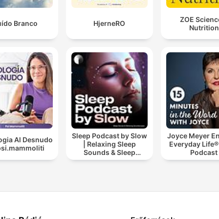
ZOE Scienc
ído Branco
HjerneRO
Nutrition
Sleep Podcast by Slow
Joyce Meyer En
ogia Al Desnudo
| Relaxing Sleep
Everyday Life®
psi.mammoliti
Sounds & Sleep
Podcast
Stories | Nature Sound
For Sleep | ASMR