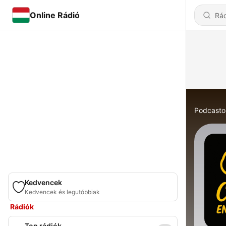
Online Rádió
Podcasto
Kedvencek
Kedvencek és legutóbbiak
Rádiók
Top rádiók