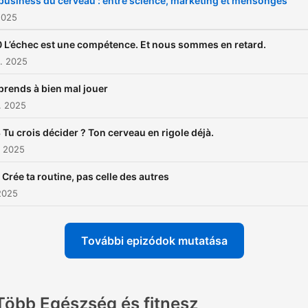
business du cerveau : entre science, marketing et mensonges
Cerveau en rodage, c’est l
2025
podcast que j’aurais aimé
 L’échec est une compétence. Et nous sommes en retard.
écouter à l’époque. C’est u
. 2025
espace pour ceux qui part
rends à bien mal jouer
de zéro, pour ceux qui veu
. 2025
enfin comprendre leur men
sans se perdre dans des
 Tu crois décider ? Ton cerveau en rigole déjà.
. 2025
termes complexe ou des
grands discours. Ici, je par
 Crée ta routine, pas celle des autres
des outils concrets, des
2025
réflexions sans filtre, et de
méthodes accessibles, po
További epizódok mutatása
vous aider à apprivoiser ce
se passe entre nos deux
oreilles. Si tu à envie
Több Egészség és fitnesz