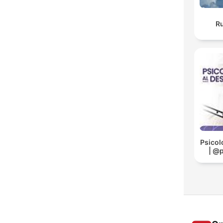
Ru
Psicol
| @