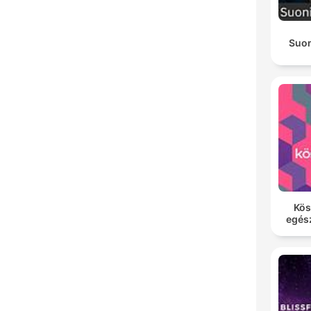
Suon
Kös
egés