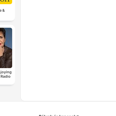
e &
joying
 Radio