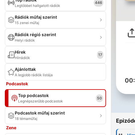
446
Legtöbbet hallgatott rádiók
Rádiók műfaj szerint
15 zenei műfaj
Rádiók régió szerint
Helyi rádiók
Hírek
17
Hírrádiók
Ajánlottak
A legjobb rádiók listája
00
Podcastok
Top podcastok
50
Legnépszerűbb podcastok
Podcastok műfaj szerint
18 témaműfaj
Epizód
Zene