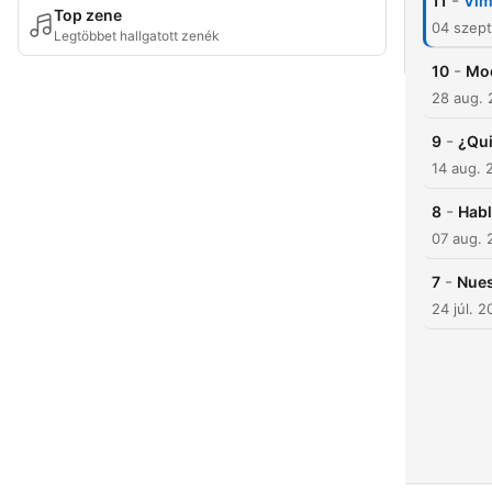
-
11
Vimo
Top zene
04 szept
Legtöbbet hallgatott zenék
-
10
Mod
28 aug.
-
9
¿Qui
14 aug. 
-
8
Hab
07 aug. 
-
7
Nues
24 júl. 