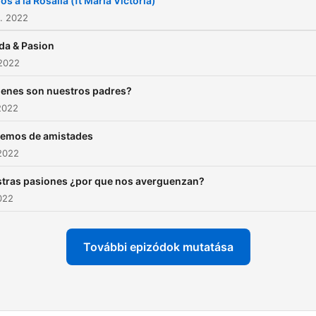
s a la Rosalía (ft María Victoria)
. 2022
a & Pasion
 2022
enes son nuestros padres?
2022
lemos de amistades
2022
tras pasiones ¿por que nos averguenzan?
2022
További epizódok mutatása