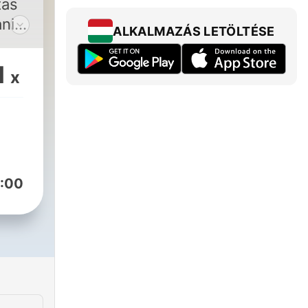
tas
ani
ALKALMAZÁS LETÖLTÉSE
blar
1
x
es
ue la
rse
a
 un
sta
:00