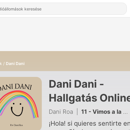
k
Dani Dani
Dani Dani -
Hallgatás Onlin
Dani Roa
|
11 - Vimos a la Rosalía (ft María Victoria)
¡Hola! si quieres sentirte e