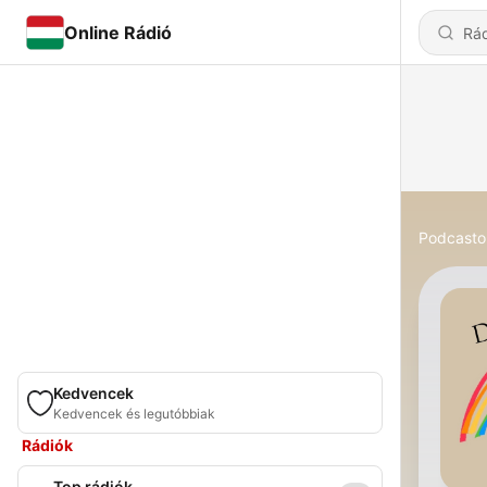
Online Rádió
Podcasto
Kedvencek
Kedvencek és legutóbbiak
Rádiók
Top rádiók