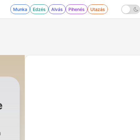
Munka
Edzés
Alvás
Pihenés
Utazás
e
n