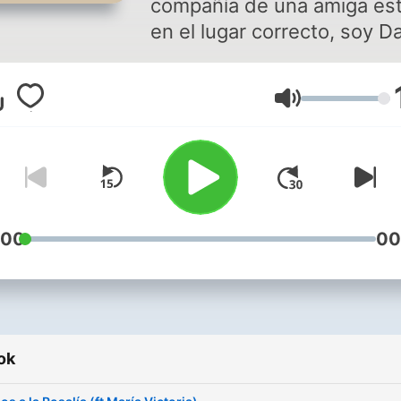
compañía de una amiga es
en el lugar correcto, soy D
Roa y me encanta poder ha
de mi vida, mis gustos, mis
Hangerő
sueños y anecdotas a trav
de una plataforma con la q
gente pueda reirse y senti
identificada o que entiend
que todo lo que sucede es
proceso de la vida y eso e
:00
00
¡absolutamente bien!
bienvenidos a Dani Dani.
ok