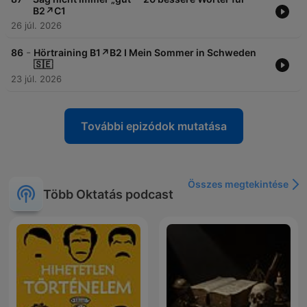
B2↗️C1
26 júl. 2026
-
86
Hörtraining B1↗️B2 I Mein Sommer in Schweden
🇸🇪
23 júl. 2026
További epizódok mutatása
Összes megtekintése
Több Oktatás podcast