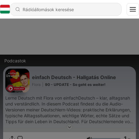
Podcastok
einfach Deutsch - Hallgatás Online
Flora
|
90 - UPDATE - So geht es weiter!
Lerne Deutsch mit Flora von einfachDeutsch – klar, alltagsnah
und verständlich. In diesem Podcast findest du die Audio-
Versionen meiner Deutschlern-Videos: praktische Erklärungen,
typische Alltagssituationen, wichtige Wörter, echte Sätze und
Tipps für dein Leben in Deutschland. Für Deutschlernende von
A2 bis B2, die ihr Hörverstehen verbessern, ihren Wortschatz
erweitern und sicherer sprechen möchten. Jede Woche 3 neue
1