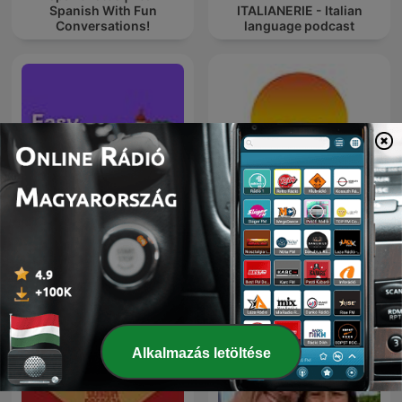
Spanish With Fun
ITALIANERIE - Italian
Conversations!
language podcast
Easy English Stories -
English Listening &
Mindenségit!
Vocabulary
Alkalmazás letöltése