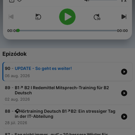
x
Videos!
Hangerő
00:00
00:00
Epizódok
-
90
UPDATE - So geht es weiter!
06 aug. 2026
-
89
B1↗️ B2 I Redemittel Mitsprech-Training für B2
Deutsch
02 aug. 2026
-
88
🎧Hörtraining Deutsch B1↗️B2: Ein stressiger Tag
in der IT-Abteilung
28 júl. 2026
-
87
Sag nicht immer „gut“ – 20 bessere Wörter für