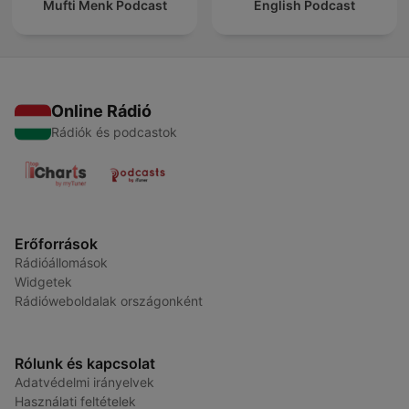
Mufti Menk Podcast
English Podcast
Online Rádió
Rádiók és podcastok
Erőforrások
Rádióállomások
Widgetek
Rádióweboldalak országonként
Rólunk és kapcsolat
Adatvédelmi irányelvek
Használati feltételek