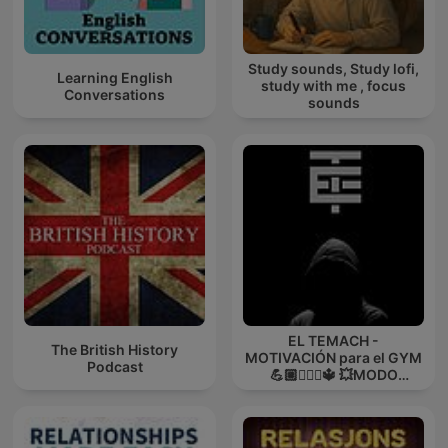
Study sounds, Study lofi,
Learning English
study with me , focus
Conversations
sounds
EL TEMACH -
The British History
MOTIVACIÓN para el GYM
Podcast
💪🏼🏋🏻‍♀🔱 💥MODO
GUERRA💥