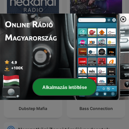
Progressive House &
Hedkandi Radio
Trance
Alkalmazás letöltése
Dubstep Mafia
Bass Connection