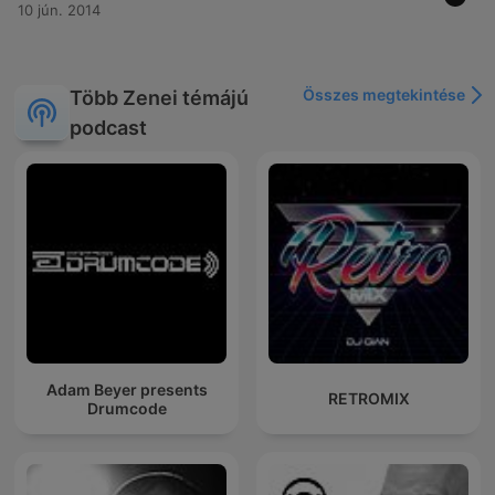
10 jún. 2014
Összes megtekintése
Több Zenei témájú
podcast
Adam Beyer presents
RETROMIX
Drumcode