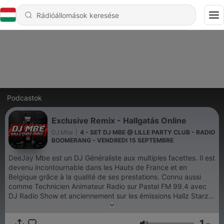
Podcastok
Exclusive Remix - Hallgatás Online
DJ Mbe
|
4 - SET DJ MBE @ LILLE PARTY CLUB - RADIO
BOOMERANG - VENDREDI 15 SEPTEMBRE
DeeJay Mbe est un DJ Généraliste aux multiples facettes. Il est
devenu incontournable dans les Hauts de France et en
Belgique grâce à la qualité de ses prestations. Connu aussi
comme Technicien Animateur Radio sur Pastel FM 99.4 avec
DJ Radio Show et anciennement sur les émissions Hallz Starz
Musik sur Radio Boomerang 89.7FM, Afro Carribean, RDH (la
Radio Du Hip Hop), 59 minutes de Hip Hop en compagnie de
1