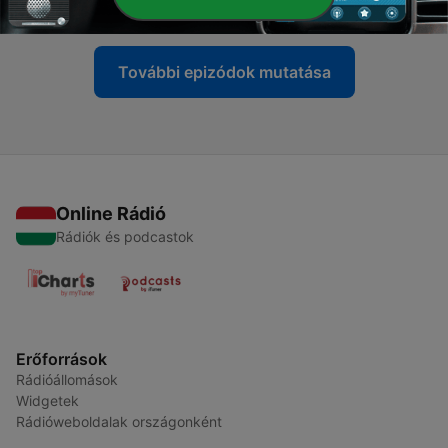
29 szept. 2020
További epizódok mutatása
Online Rádió
Rádiók és podcastok
Erőforrások
Rádióállomások
Widgetek
Rádióweboldalak országonként