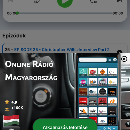
00:00
00:00
Epizódok
-
25
EPISODE 25 - Christopher Willis Interview Part 2
15 dec. 2020
-
24
EPISODE 24 - Christopher Willis Interview Part 1
27 okt. 2020
-
23
EPISODE 23 - Jim Fahey Interview Part 2
13 okt. 2020
-
22
EPISODE 22 - Jim Fahey Interview Part 1
06 okt. 2020
-
21
EPISODE 21 - Joel McNeely Interview Part 3
Alkalmazás letöltése