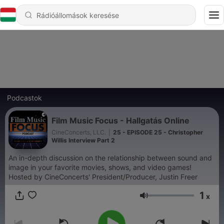
Podcastok
Film Music Focus - Hallgatás Online
CineConcerts, LLC.
|
25 - EPISODE 25 - Christopher
Willis Interview Part 2
An in-depth discussion on the relationship between sound and
image in your favorite movies, shows, and video games!
Hosted by CineConcerts' President/Producer, Justin Freer
1
x
Hangerő