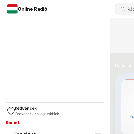
Online Rádió
Podcasto
Kedvencek
Kedvencek és legutóbbiak
Rádiók
Top rádiók