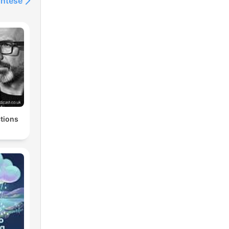
intése
tions