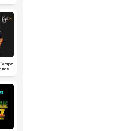
dTempo
loads