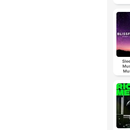
Sle
Mus
Mus
M