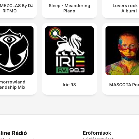
 MEZCLAS By DJ
Sleep - Meandering
Lovers rock
RITMO
Piano
Album I
morrowland
Irie 98
MASCOTA Pod
iendship Mix
line Rádió
Erőforrások