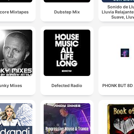
Sonido de Ll
core Mixtapes
Dubstep Mix
Lluvia Relajante, Lluv
Suave, Lluvia
Nocturna, De
Con Lluvi
unky Mixes
Defected Radio
PHONK BUT 8D