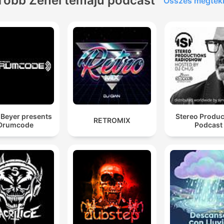
Több Zenei témájú podcast
Összes megtek
Beyer presents
Stereo Produc
RETROMIX
Drumcode
Podcast