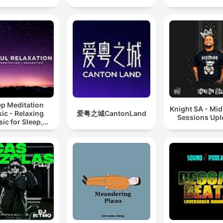
ep Meditation
Knight SA - Mi
ic - Relaxing
爱粤之城CantonLand
Sessions Up
ic for Sleep,
editation &
Relaxation