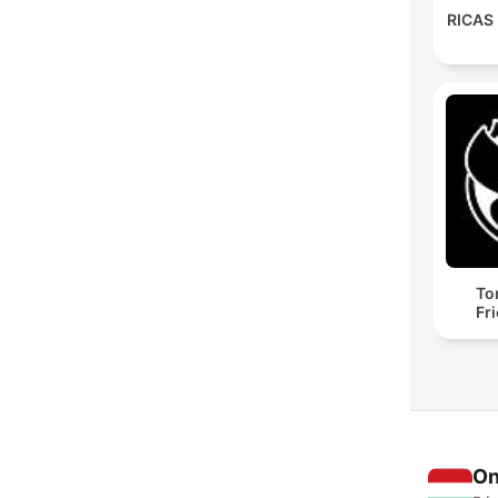
RICAS
To
Fr
On