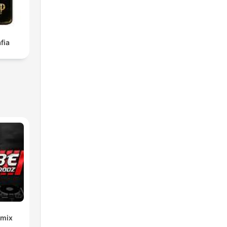
fia
emix