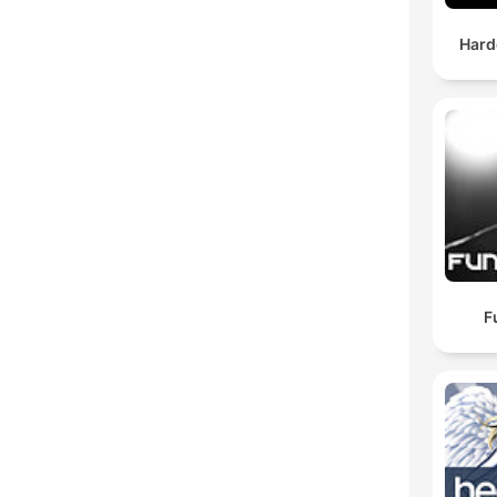
Hard
F