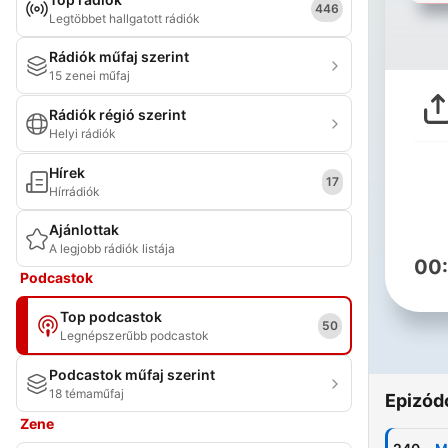
446
Legtöbbet hallgatott rádiók
Rádiók műfaj szerint
15 zenei műfaj
Rádiók régió szerint
Helyi rádiók
Hírek
17
Hírrádiók
Ajánlottak
A legjobb rádiók listája
00
Podcastok
Top podcastok
50
Legnépszerűbb podcastok
Podcastok műfaj szerint
18 témaműfaj
Epizód
Zene