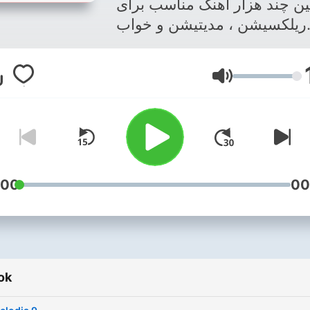
بین چند هزار آهنگ مناسب برای
Online
ریلکسیشن ، مدیتیشن و خواب
گ ها رو میتونید از کانال تلگرام
دانلود کنید:
Hangerő
https://t.me/artofrelaxation 
Happiness is the art of
relaxation. . گاهی وقتا یه حس و
 داریم که هیچ کلمه یا واژه ای
تونه اونو توصیف کنه، ولی شاید
هنگ بیکلام پر احساس ، پر کلام
:00
00
ین و پر احساس ترین موسیقی
لامی باشه که بتونه اون حس رو
ابراز کنه...
ok