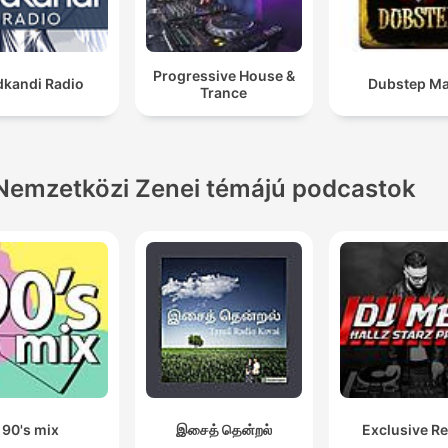
Progressive House &
dkandi Radio
Dubstep Ma
Trance
Nemzetközi Zenei témájú podcastok
90's mix
இசைத் தென்றல்
Exclusive R