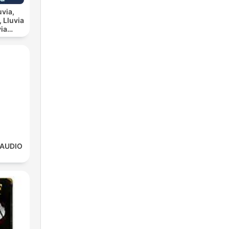
uvia,
ia
scanso
a
 AUDIO