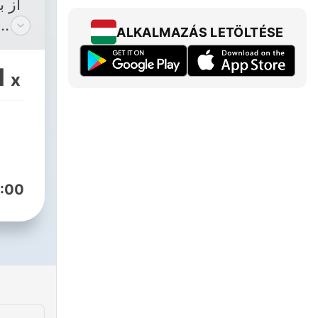
از 
ALKALMAZÁS LETÖLTÉSE
آهن
1
x
.
حالی
نمی
یه آ
:00
تر
بیک