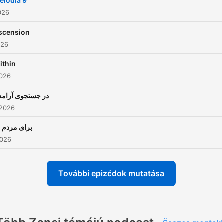
elodia 9
2026
scension
026
ithin
2026
در جستجوی آرام
 2026
💔 برای مردم
2026
További epizódok mutatása