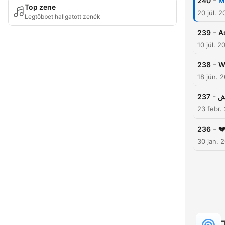
-
240
M
Top zene
20 júl. 
Legtöbbet hallgatott zenék
-
239
A
10 júl. 2
-
238
W
18 jún. 
-
237
ش
23 febr.
-
236
30 jan. 