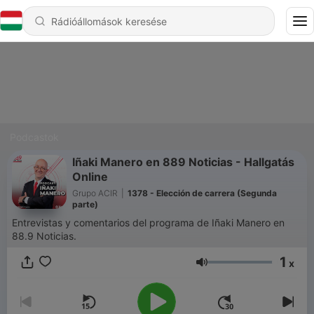
Podcastok
Iñaki Manero en 889 Noticias - Hallgatás
Online
Grupo ACIR
|
1378 - Elección de carrera (Segunda
parte)
Entrevistas y comentarios del programa de Iñaki Manero en
88.9 Noticias.
1
x
Hangerő