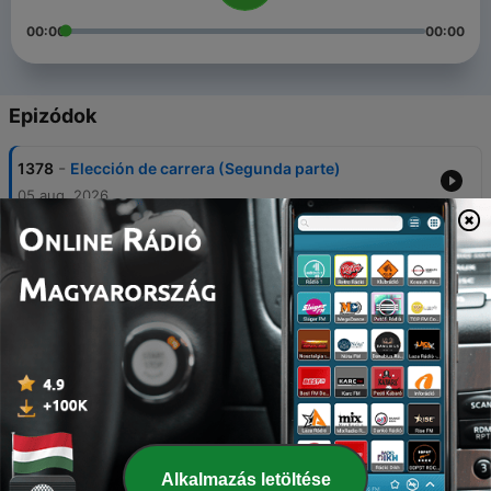
00:00
00:00
Epizódok
-
1378
Elección de carrera (Segunda parte)
05 aug. 2026
-
1377
¿Cómo afecta a los niños tener un celular
propio?
04 aug. 2026
-
1376
Ozono
03 aug. 2026
-
1375
La canción de Aquiles de Madeline Miller
31 júl. 2026
-
1374
¿Por qué no ahorran los jóvenes?
Alkalmazás letöltése