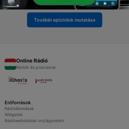
30 júl. 2026
További epizódok mutatása
Online Rádió
Rádiók és podcastok
Erőforrások
Rádióállomások
Widgetek
Rádióweboldalak országonként