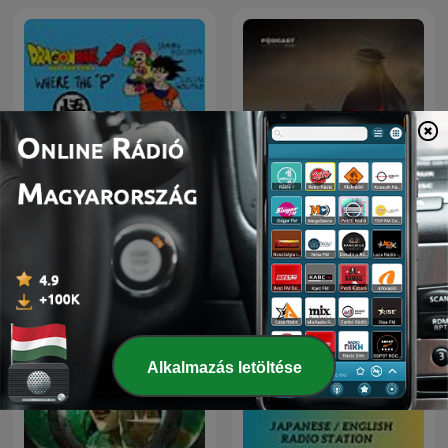
Dragon Ball P
عمر
Alkalmazás letöltése