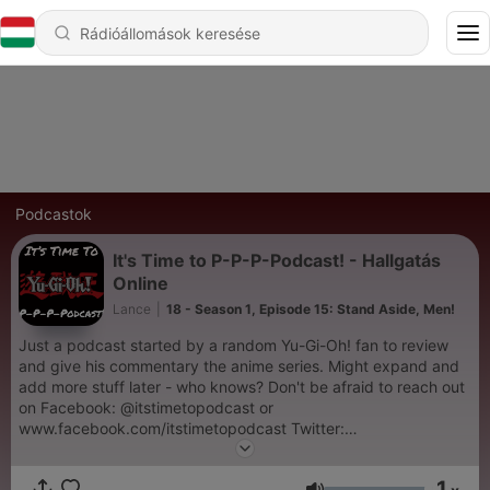
Podcastok
It's Time to P-P-P-Podcast! - Hallgatás
Online
Lance
|
18 - Season 1, Episode 15: Stand Aside, Men!
Just a podcast started by a random Yu-Gi-Oh! fan to review
and give his commentary the anime series. Might expand and
add more stuff later - who knows? Don't be afraid to reach out
on Facebook: @itstimetopodcast or
www.facebook.com/itstimetopodcast Twitter:
@itstime2podcast Gmail: itstimetopodcast@gmail.com
1