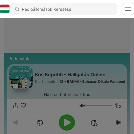
Podcastok
Kos Keputih - Hallgatás Online
Kos Keputih
|
12 - BAKMI - Bahasan Dikala Pandemi
Halo curhatan anak kos
1
x
Hangerő