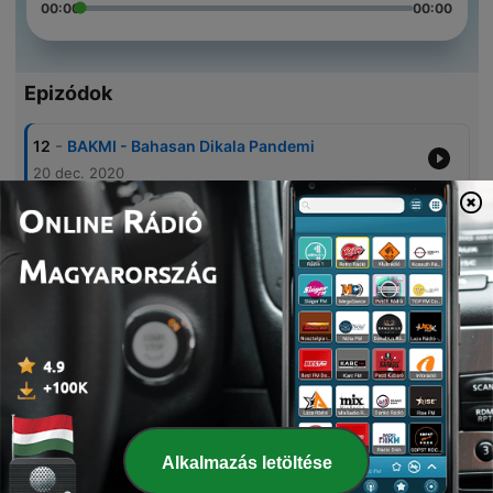
00:00
00:00
Epizódok
-
12
BAKMI - Bahasan Dikala Pandemi
20 dec. 2020
-
11
MAKAN MI -Masa Ospek Kala Pendemi
26 nov. 2020
-
10
Memahami Diri #1 OBRAS by Prasiwan Music
27 jún. 2020
-
9
#1 HRN - Pengalaman Mistis
23 május 2020
-
8
Cinta dan Musik #2
21 május 2020
Alkalmazás letöltése