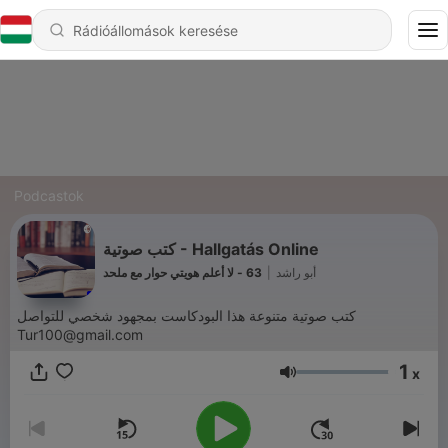
Podcastok
كتب صوتية - Hallgatás Online
63 - لا أعلم هويتي حوار مع ملحد
|
أبو راشد
كتب صوتية متنوعة هذا البودكاست بمجهود شخصي للتواصل
Tur100@gmail.com
1
x
Hangerő