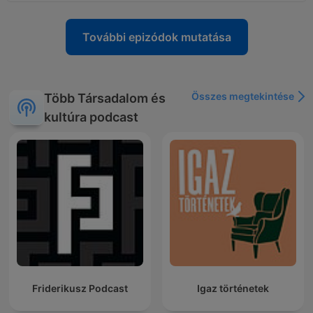
További epizódok mutatása
Összes megtekintése
Több Társadalom és
kultúra podcast
Friderikusz Podcast
Igaz történetek