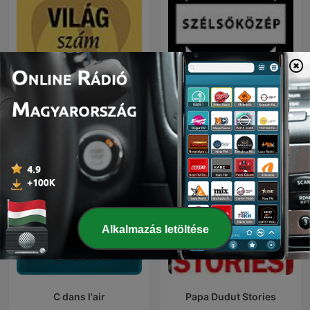
Világszám - InfoRádió -
Szélsőközép
Infostart.hu
Alkalmazás letöltése
C dans l'air
Papa Dudut Stories