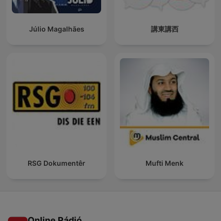
Júlio Magalhães
講東講西
RSG Dokumentêr
Mufti Menk
Online Rádió