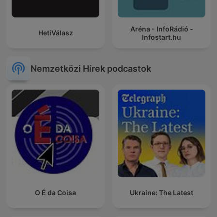
Aréna - InfoRádió -
HetiVálasz
Infostart.hu
Nemzetközi Hírek podcastok
O É da Coisa
Ukraine: The Latest