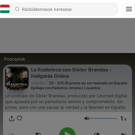
Podcastok
La Radioteca con Dieter Brandau -
Hallgatás Online
esRadio
|
25 - 5/5-El precio de ser honrado en España:
Epílogo con Federico Jiménez Losantos
Un podcast de Dieter Brandau, producido por Libertad Digital,
que apuesta por un periodismo sereno y comprometido. Sin
prisas, pero con una causa: la verdad y la libertad en España.
1
x
Hangerő