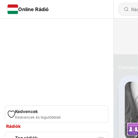
Online Rádió
Podcasto
Kedvencek
Kedvencek és legutóbbiak
Rádiók
Top rádiók