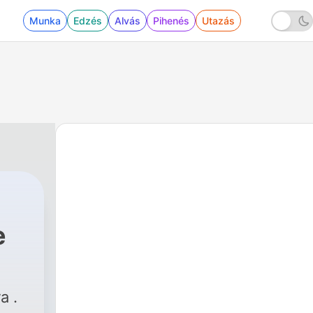
Munka
Edzés
Alvás
Pihenés
Utazás
e
10 - Hallur Hallsson Rannsóknarlögreglumaður
a .