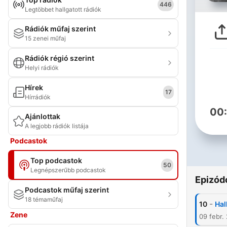
446
Legtöbbet hallgatott rádiók
Rádiók műfaj szerint
15 zenei műfaj
Rádiók régió szerint
Helyi rádiók
Hírek
17
Hírrádiók
00
Ajánlottak
A legjobb rádiók listája
Podcastok
Top podcastok
50
Legnépszerűbb podcastok
Epizód
Podcastok műfaj szerint
18 témaműfaj
-
10
Hal
Zene
09 febr.