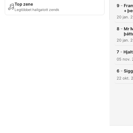
Top zene
-
9
Fram
Legtöbbet hallgatott zenék
+ þe
20 jan. 
-
8
Mr M
þátt
20 jan. 
-
7
Hjal
05 nov. 
-
6
Sigg
22 okt. 