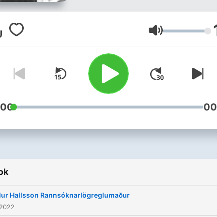
Hangerő
:00
00
ok
lur Hallsson Rannsóknarlögreglumaður
 2022