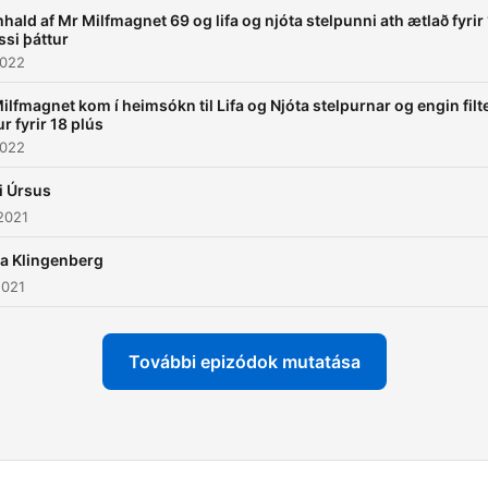
hald af Mr Milfmagnet 69 og lifa og njóta stelpunni ath ætlað fyrir
ssi þáttur
2022
ilfmagnet kom í heimsókn til Lifa og Njóta stelpurnar og engin filt
ur fyrir 18 plús
2022
ti Úrsus
2021
a Klingenberg
2021
További epizódok mutatása