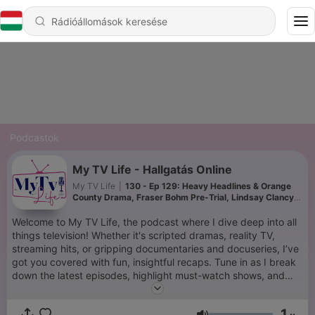
Podcastok
My TV Life - Hallgatás Online
My TV Life
|
130 - Ep 129: Heavy Headlines & Orange
County Drama, Fraser Bohm Pre-Trial, Lindsay Clancy
Murder Trial,
Welcome to My TV Life, the podcast where I dive deep into all
things television! Whether it's scripted dramas, reality TV,
streaming hits, or gripping documentaries and docuseries, I’ve
got you covered with fun, insightful recaps. Tune in as I break
down the latest episodes, highlight must-watch shows, and
share my take on the trends shaping the TV world. If you love
TV as much as I do, this is the podcast for you!
1