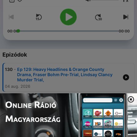
x
Hangerő
00:00
00:00
Epizódok
-
130
Ep 129: Heavy Headlines & Orange County
Drama, Fraser Bohm Pre-Trial, Lindsay Clancy
Murder Trial,
04 aug. 2026
-
129
From Netflix Twisted Romances to Real-Life
Nightmares: Toxic Love, Social Media Tragedies
& Reality TV Chaos, A Toxic Love Story, The Sara
Gilson Case, RHOC, MAFS & Euphoria
28 júl. 2026
-
128
Ep 127: Amy Griffin and The Tell Controversy &