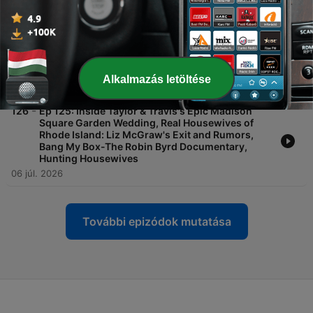
Real Housewives of Orange County Recap
21 júl. 2026
-
127
Ep: 126 Justin Baldoni, Shipwrecked: Nightmare
at Sea, Karen Read, The Real Housewives of the
OC, and Bravo News!
Alkalmazás letöltése
14 júl. 2026
-
126
Ep 125: Inside Taylor & Travis's Epic Madison
Square Garden Wedding, Real Housewives of
Rhode Island: Liz McGraw's Exit and Rumors,
Bang My Box-The Robin Byrd Documentary,
Hunting Housewives
06 júl. 2026
További epizódok mutatása