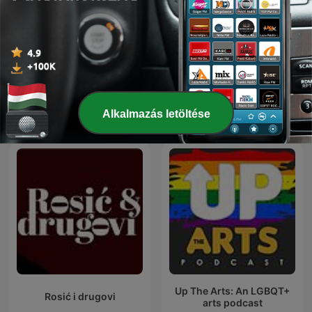
EE
Alla Radice
Alkalmazás letöltése
Nemzetközi Művészetek podcastok
Up The Arts: An LGBQT+
Rosić i drugovi
arts podcast