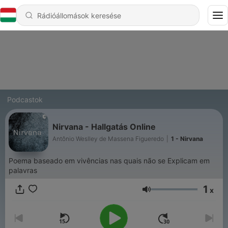
Podcastok
Nirvana - Hallgatás Online
Antônio Weslley de Massena Figueredo
|
1 - Nirvana
Poema baseado em vivências nas quais não se Explicam em
palavras
1
x
Hangerő