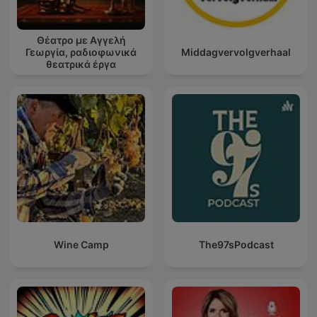
Θέατρο με Αγγελή
Γεωργία, ραδιοφωνικά
Middagvervolgverhaal
θεατρικά έργα
Wine Camp
The97sPodcast