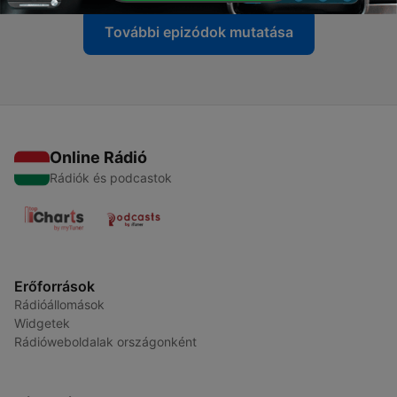
További epizódok mutatása
Online Rádió
Rádiók és podcastok
Erőforrások
Rádióállomások
Widgetek
Rádióweboldalak országonként