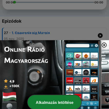
00:00
00:00
Epizódok
-
27
1. Євангелія від Матвія
05 nov. 2025
-
26
2. Євангелія від Марка
05 nov. 2025
-
25
3. Євангелія від Луки
05 nov. 2025
-
24
4. Євангелія від Івана
05 nov. 2025
-
23
5. Дії святих апостолів
05 nov. 2025
Alkalmazás letöltése