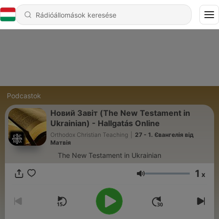
Podcastok
Новий Завіт (The New Testament in
Ukrainian) - Hallgatás Online
Orthodox Christian Teaching
|
27 - 1. Євангелія від
Матвія
The New Testament in Ukrainian
1
x
Hangerő