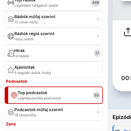
446
Legtöbbet hallgatott rádiók
Rádiók műfaj szerint
15 zenei műfaj
Rádiók régió szerint
Helyi rádiók
Hírek
17
Hírrádiók
Ajánlottak
A legjobb rádiók listája
00
Podcastok
Top podcastok
50
Legnépszerűbb podcastok
Podcastok műfaj szerint
18 témaműfaj
Epizód
Zene