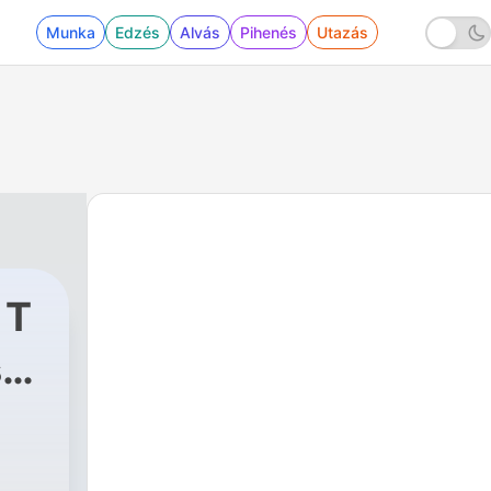
Munka
Edzés
Alvás
Pihenés
Utazás
 T
s