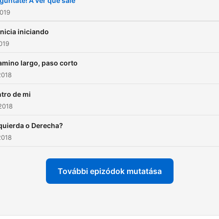
gúntate! A ver que sale
2019
inicia iniciando
2019
amino largo, paso corto
2018
tro de mi
2018
quierda o Derecha?
2018
További epizódok mutatása