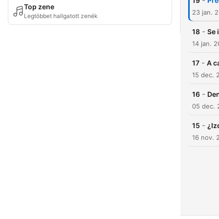
-
19
Pre
Top zene
23 jan. 
Legtöbbet hallgatott zenék
-
18
Se 
14 jan. 
-
17
A c
15 dec. 
-
16
Den
05 dec. 
-
15
¿Iz
16 nov. 