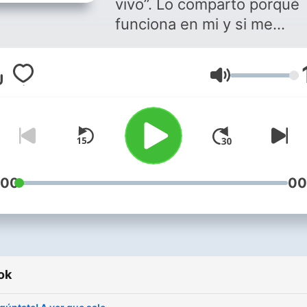
vivo”. Lo comparto porqué
funciona en mi y si me
funciona a mi púeque te
funcione a ti . . .
Hangerő
:00
00
ok