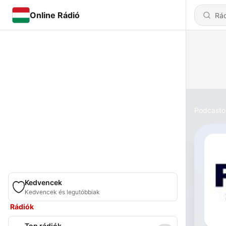
Online Rádió
Podcasto
Kedvencek
Kedvencek és legutóbbiak
Rádiók
Top rádiók