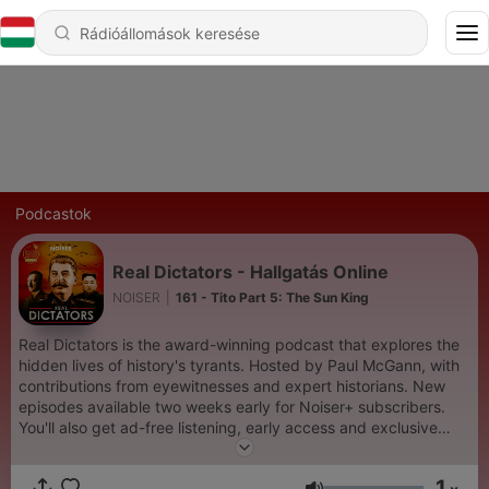
Podcastok
Real Dictators - Hallgatás Online
NOISER
|
161 - Tito Part 5: The Sun King
Real Dictators is the award-winning podcast that explores the
hidden lives of history's tyrants. Hosted by Paul McGann, with
contributions from eyewitnesses and expert historians. New
episodes available two weeks early for Noiser+ subscribers.
You'll also get ad-free listening, early access and exclusive
content on shows across the Noiser podcast network. Click the
subscription banner at the top of the feed to get started or
1