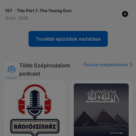
-
157
Tito Part 1: The Young Gun
16 jún. 2026
További epizódok mutatása
Összes megtekintése
Több Szépirodalom
podcast