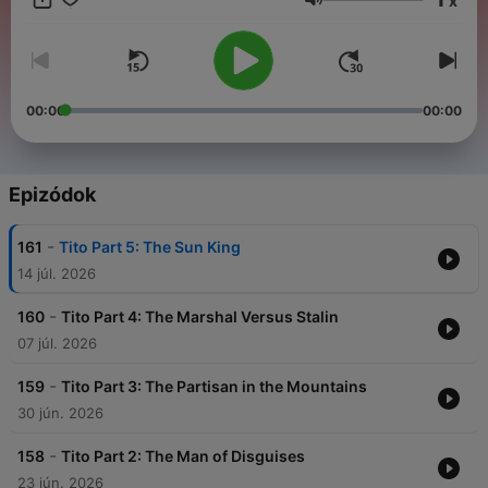
x
head to noiser.com/subscriptions For advertising enquiries,
Hangerő
email info@adelicious.fm No part of this podcast may be used
or reproduced in any manner for the purpose of training
artificial intelligence technologies or systems. In accordance
with Article 4(3) of the DSM Directive 2019/790, Noiser Ltd
expressly reserves this work from the text and data mining
00:00
00:00
exception.
Epizódok
-
161
Tito Part 5: The Sun King
14 júl. 2026
-
160
Tito Part 4: The Marshal Versus Stalin
07 júl. 2026
-
159
Tito Part 3: The Partisan in the Mountains
30 jún. 2026
-
158
Tito Part 2: The Man of Disguises
23 jún. 2026