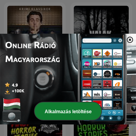
Kein Mucks! – Der Krimi-
Podcast mit Bastian
VALAK - தமிழ்
Pastewka
Alkalmazás letöltése