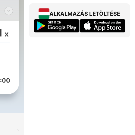
ALKALMAZÁS LETÖLTÉSE
os
1
x
:00
:
/show/79ssrygms8kL0kUdF1FJT1?