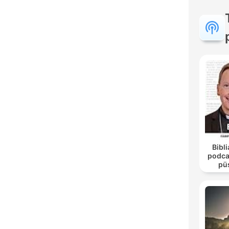
Bibli
podca
pü