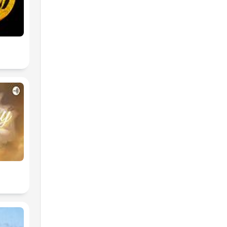
elajacionymeditacion
a! 🔶