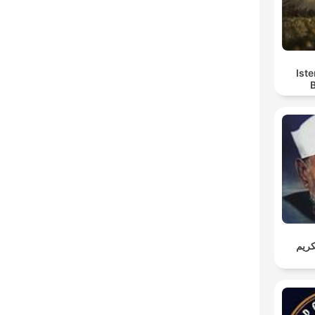
Iste
كريم