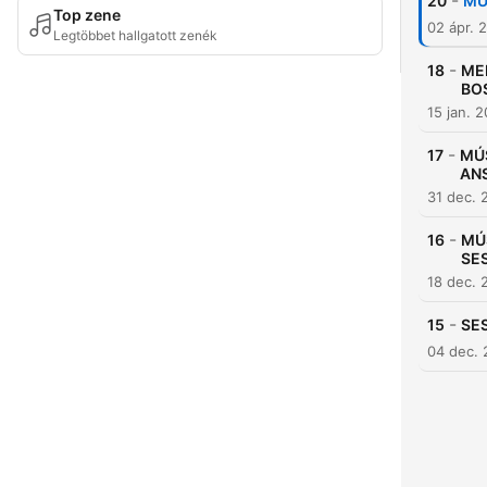
-
20
MUS
Top zene
02 ápr. 
Legtöbbet hallgatott zenék
-
18
MED
BOS
15 jan. 
-
17
MÚS
ANSI
31 dec. 
-
16
MÚS
SE
18 dec. 
-
15
SES
04 dec.