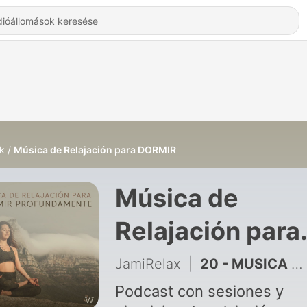
k
Música de Relajación para DORMIR
Música de
Relajación para
DORMIR -
JamiRelax
|
20 - MUSICA SONIDOS RELAX 🌿🧘‍♀️🎵 Una sesión para Dormir 💤
Hallgatás Onlin
Podcast con sesiones y