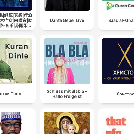
眠|解压|冥想|疗愈
艺术疗愈|白噪音|助
Dante Gebel Live
Saad al-Gh
|轻音乐|苏阳阳频
道
Schluss mit Blabla –
uran Dinle
Христо
Hallo Freigeist