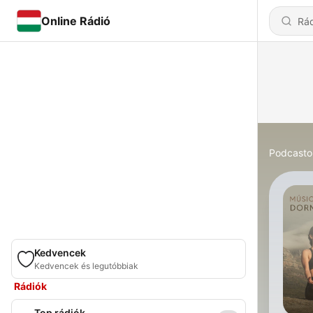
Online Rádió
Podcasto
Kedvencek
Kedvencek és legutóbbiak
Rádiók
Top rádiók