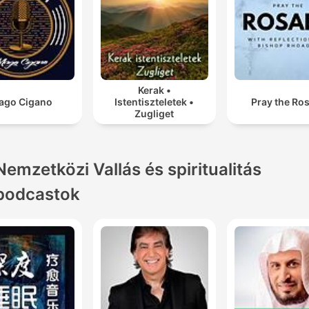
Kerak •
ago Cigano
Istentiszteletek •
Pray the Ro
Zugliget
Nemzetközi Vallás és spiritualitás
podcastok