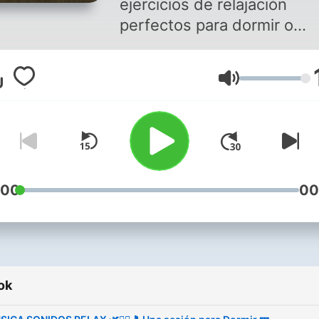
ejercicios de relajación
perfectos para dormir o
meditar. Es simple, cierra l
ojos, escucha, relájate y
Hangerő
disfruta.
"El tiempo de relajarse es
cuando tienes tiempo para
ello"
:00
00
❤️ 5 podcast distintos de
relajación ➡️
🌳 Sonidos de la naturaleza
ok
https://open.spotify.com
si=0b5cb85c256748e5