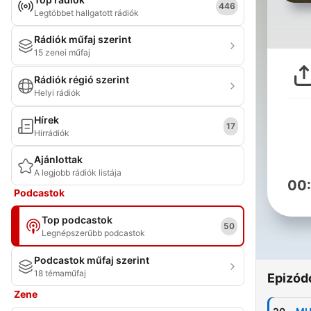
446
Legtöbbet hallgatott rádiók
Rádiók műfaj szerint
15 zenei műfaj
Rádiók régió szerint
Helyi rádiók
Hírek
17
Hírrádiók
Ajánlottak
A legjobb rádiók listája
00
Podcastok
Top podcastok
50
Legnépszerűbb podcastok
Podcastok műfaj szerint
18 témaműfaj
Epizód
Zene