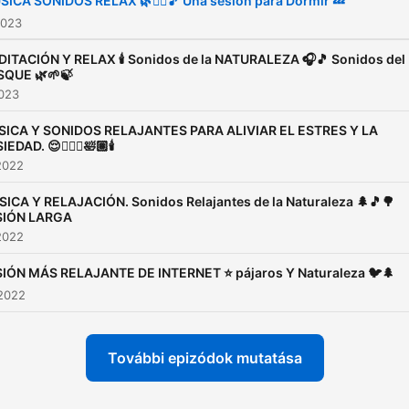
ICA SONIDOS RELAX 🌿🧘‍♀️🎵 Una sesión para Dormir 💤
🌍 Sonidos de relajación
2023
inspirados en viaje:
ITACIÓN Y RELAX 🕯 Sonidos de la NATURALEZA 🎧🎵 Sonidos del
https://open.spotify.co
QUE 🌿🌱🍃
2023
si=1c0beba07d674ef7
🙏 Sesiones de relajación:
ICA Y SONIDOS RELAJANTES PARA ALIVIAR EL ESTRES Y LA
EDAD. 😌🧘🏽‍♀️🛀🏽🕯
https://open.spotify.com
2022
si=1fcb64dff79b49b4
ICA Y RELAJACIÓN. Sonidos Relajantes de la Naturaleza 🌲🎵🌳
💤 Dormir en 5 minutos.
SIÓN LARGA
Relajación:
2022
https://open.spotify.com
IÓN MÁS RELAJANTE DE INTERNET ‍⭐️ pájaros Y Naturaleza 🐦🌲
🇬🇧 🇺🇸 English language
 2022
Relaxing Podcast
https://open.spotify.co
További epizódok mutatása
si=00f4e455e8904422
TODOS LOS CANALES EN