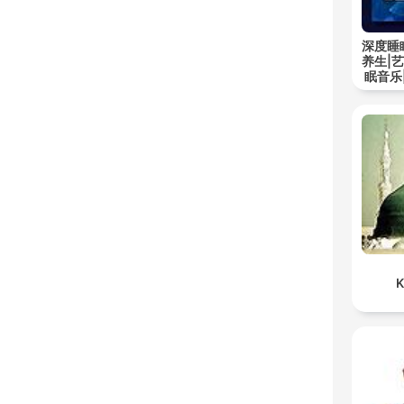
深度睡
养生|
眠音乐
K