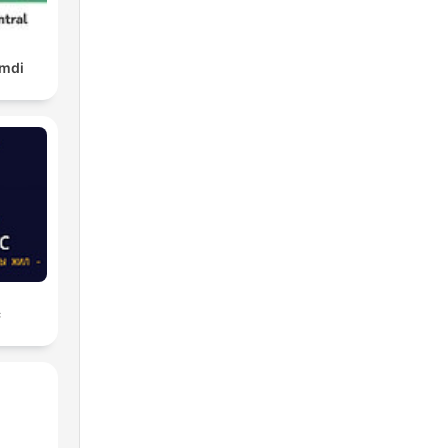
amdi
с