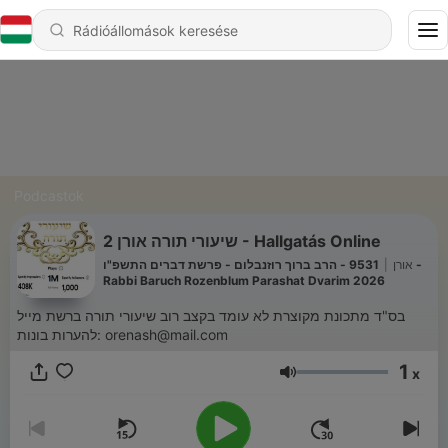
Podcastok
שיעורי תורה אורן 2 - Hallgatás Online
9531 - הרב ברוך רוזנבלום - פרשת דברים התשפ"ו -
|
אורן
Rabbi Baruch Rozenblum Parashat Dvarim 2026
בס"ד מתכונת מקוצרת לא עומד בקצב רוב שיעורי תורה ברשת מייל
להערות בונות: orenash@mail.com
1
x
Hangerő