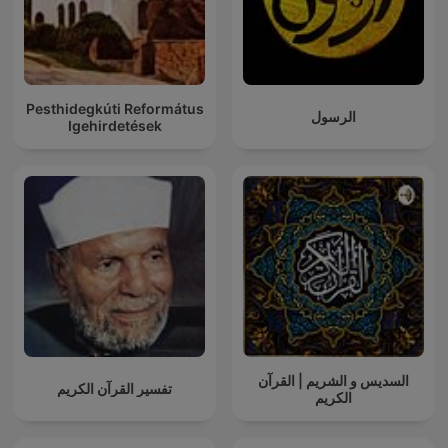
Pesthidegkúti Református
الرسول
Igehirdetések
السديس و الشريم | القرآن
تفسير القرآن الكريم
الكريم