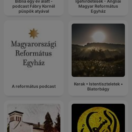
Biblia egy év alatt -
Igehirdetések - Angliai
podcast Fábry Kornél
Magyar Református
püspök atyával
Egyház
Kerak • Istentiszteletek •
A református podcast
Biatorbágy