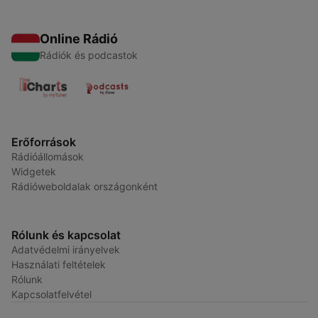
Online Rádió
Rádiók és podcastok
Erőforrások
Rádióállomások
Widgetek
Rádióweboldalak országonként
Rólunk és kapcsolat
Adatvédelmi irányelvek
Használati feltételek
Rólunk
Kapcsolatfelvétel