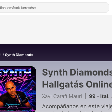
k
Synth Diamonds
Synth Diamonds
Hallgatás Onlin
Xavi Carafí Mauri
|
99 - Italo Disco Tracks Vol.2
Acompáñanos en este viaje