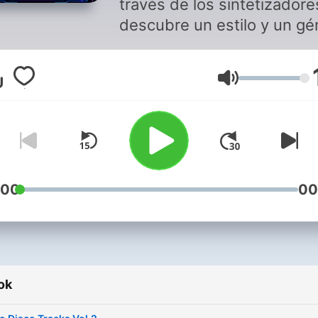
través de los sintetizadore
descubre un estilo y un gé
que poco a poco se va
asentando de nuevo en
Hangerő
nuestra sociedad musical.
Acompáñanos en este viaj
hacia los Synth Essentials 
este podcast de 60 minut
mimados y producidos por
Xavi Carafí. Synth | Synthwave
:00
00
| Italo | Spaguetti | 80’s | D
| Electronica
ok