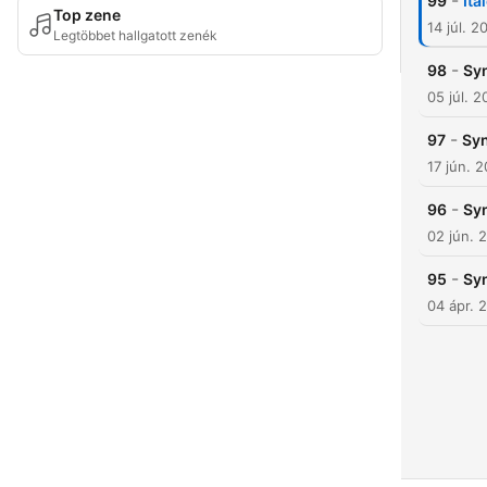
-
99
Ita
Top zene
14 júl. 2
Legtöbbet hallgatott zenék
-
98
Syn
05 júl. 
-
97
Syn
17 jún. 
-
96
Syn
02 jún. 
-
95
Syn
04 ápr. 