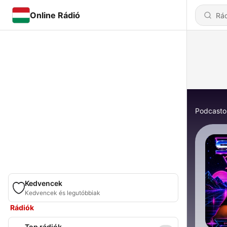
Online Rádió
Podcasto
Kedvencek
Kedvencek és legutóbbiak
Rádiók
Top rádiók