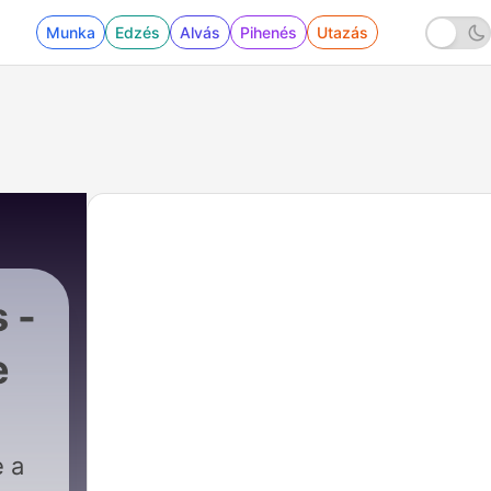
Munka
Edzés
Alvás
Pihenés
Utazás
 -
e
 a