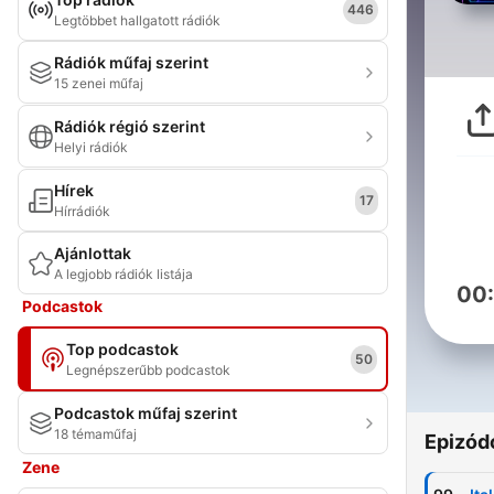
446
Legtöbbet hallgatott rádiók
Rádiók műfaj szerint
15 zenei műfaj
Rádiók régió szerint
Helyi rádiók
Hírek
17
Hírrádiók
Ajánlottak
A legjobb rádiók listája
00
Podcastok
Top podcastok
50
Legnépszerűbb podcastok
Podcastok műfaj szerint
18 témaműfaj
Epizód
Zene