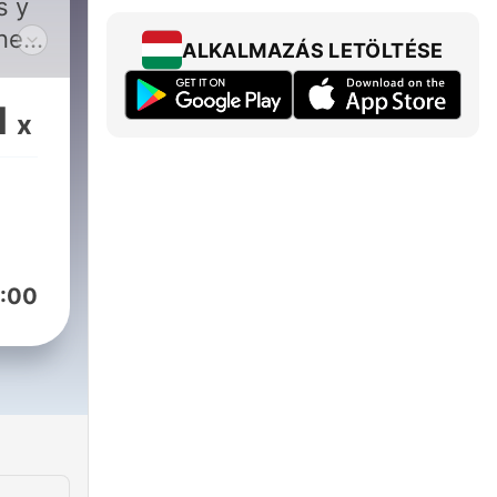
s y
nero
ALKALMAZÁS LETÖLTÉSE
1
x
e
en
os
:00
isco