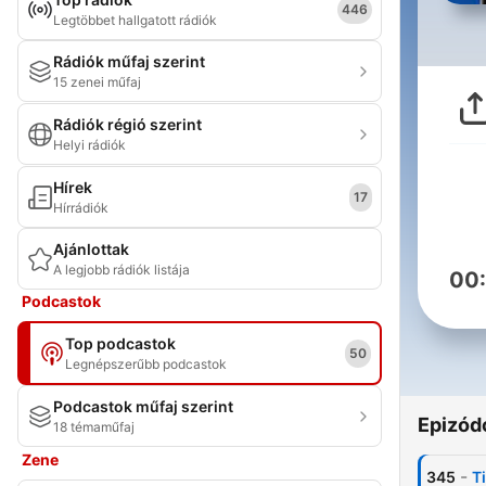
446
Legtöbbet hallgatott rádiók
Rádiók műfaj szerint
15 zenei műfaj
Rádiók régió szerint
Helyi rádiók
Hírek
17
Hírrádiók
Ajánlottak
A legjobb rádiók listája
00
Podcastok
Top podcastok
50
Legnépszerűbb podcastok
Podcastok műfaj szerint
Epizód
18 témaműfaj
Zene
-
345
T