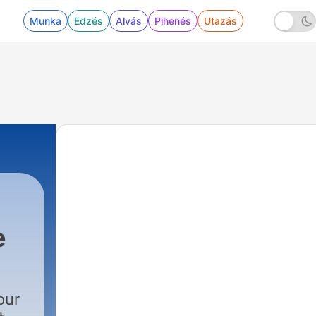
Munka
Edzés
Alvás
Pihenés
Utazás
e
our