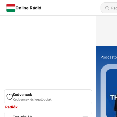
Online Rádió
Podcasto
Kedvencek
Kedvencek és legutóbbiak
Rádiók
Top rádiók