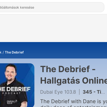
k
The Debrief
The Debrief -
Hallgatás Onlin
Dubai Eye 103.8
|
345 - Tim Pulliam: How Strangers Steal Homes and Get Away With It
The Debrief with Dane is y