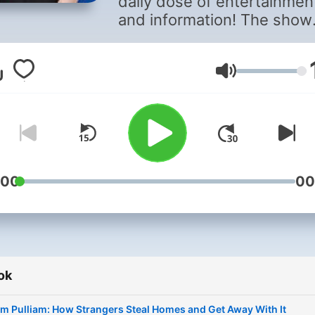
daily dose of entertainmen
and information! The show
brings you the day's maga
news, quirky stories from
around the world, and big
Hangerő
interviews with fascinating
guests. Catch up with the
latest news updates from 
ARN news centre, while
enjoying a mix of
:00
00
entertainment and insightf
conversations.
ok
im Pulliam: How Strangers Steal Homes and Get Away With It