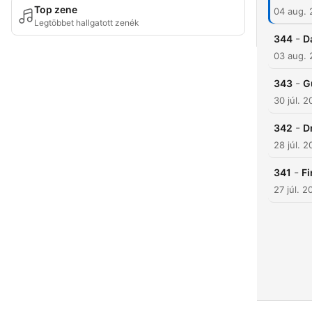
Top zene
04 aug.
Legtöbbet hallgatott zenék
-
344
D
03 aug.
-
343
G
30 júl. 
-
342
D
28 júl. 
-
341
Fi
27 júl. 2