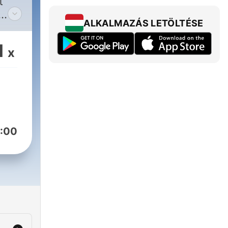
t
ALKALMAZÁS LETÖLTÉSE
zine
1
x
the
:00
ul