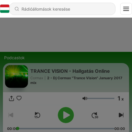
Podcastok
TRANCE VISION - Hallgatás Online
Cormax
|
2 - Dj Cormax "Trance Vision" January 2017
mix
1
x
Hangerő
00:00
00:00