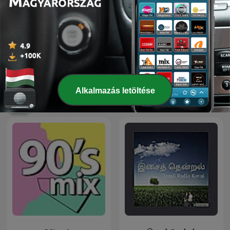
Progressive House &
Dubstep Mafia
Trance
Alkalmazás letöltése
Nemzetközi Zenei témájú podcastok