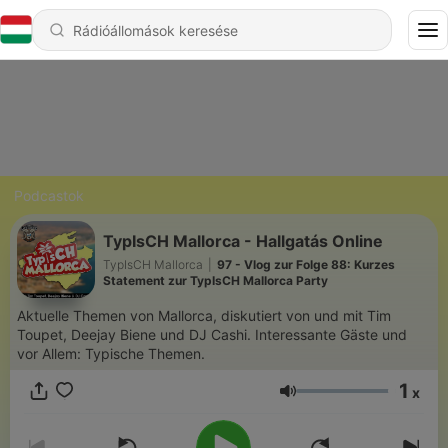
Podcastok
TypIsCH Mallorca - Hallgatás Online
TypIsCH Mallorca
|
97 - Vlog zur Folge 88: Kurzes
Statement zur TypIsCH Mallorca Party
Aktuelle Themen von Mallorca, diskutiert von und mit Tim
Toupet, Deejay Biene und DJ Cashi. Interessante Gäste und
vor Allem: Typische Themen.
1
x
Hangerő