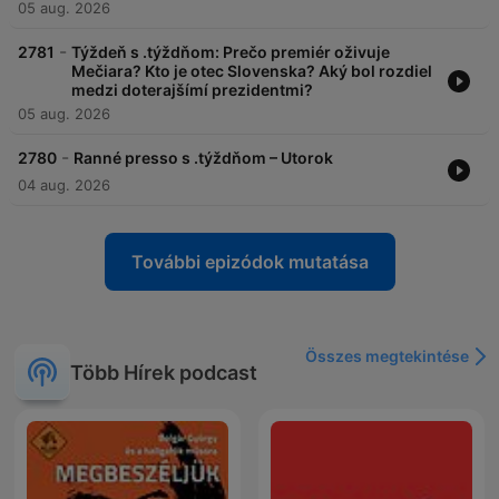
05 aug. 2026
-
2781
Týždeň s .týždňom: Prečo premiér oživuje
Mečiara? Kto je otec Slovenska? Aký bol rozdiel
medzi doterajšímí prezidentmi?
05 aug. 2026
-
2780
Ranné presso s .týždňom – Utorok
04 aug. 2026
További epizódok mutatása
Összes megtekintése
Több Hírek podcast