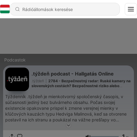
Podcastok
.týždeň podcast - Hallgatás Online
.týždeň
|
2784 - Bezpečnostný radar: Ruské kamery na
slovenských cestách? Bezpečnostné riziko alebo
zbytočné obavy?
Týždenník .týždeň je mienkotvorný spoločenský časopis, v
súčasnosti jediný bez bulvárneho obsahu. Počas svojej
existencie opakovane prispel k zmene verejnej mienky v
kľúčových kauzách typu Hedviga Malinová, keď sa otvorene
postavil na ich stranu a poukázal na vážne prešľapy vo
vyšetrovaní. Dosah a vplyv značky .týždeň je teda v mnohých
ohľadoch celospoločenský a unikátne silný.
1