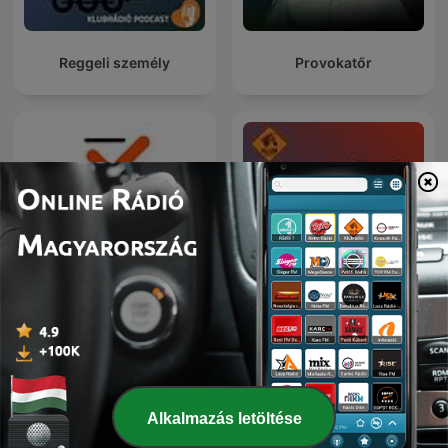
Reggeli személy
Provokatőr
Hetes Stúdió:
Portfolio Checklist
Megbeszéljük a hetet
Alkalmazás letöltése