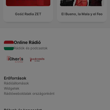
Gość Radia ZET
El Bueno, la Mala y el Feo
Online Rádió
Rádiók és podcastok
Erőforrások
Rádióállomások
Widgetek
Rádióweboldalak országonként