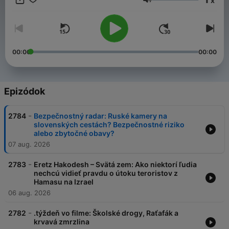
x
Hangerő
00:00
00:00
Epizódok
-
2784
Bezpečnostný radar: Ruské kamery na
slovenských cestách? Bezpečnostné riziko
alebo zbytočné obavy?
07 aug. 2026
-
2783
Eretz Hakodesh – Svätá zem: Ako niektorí ľudia
nechcú vidieť pravdu o útoku teroristov z
Hamasu na Izrael
06 aug. 2026
-
2782
.týždeň vo filme: Školské drogy, Raťafák a
krvavá zmrzlina