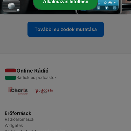
Alkalmazás letöltése
Schauer
03 márc. 2021
További epizódok mutatása
Online Rádió
Rádiók és podcastok
Erőforrások
Rádióállomások
Widgetek