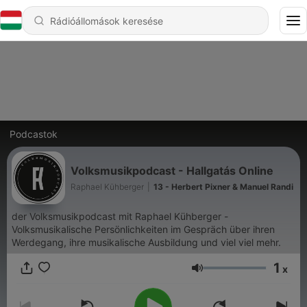
Podcastok
Volksmusikpodcast - Hallgatás Online
Raphael Kühberger
|
13 - Herbert Pixner & Manuel Randi
der Volksmusikpodcast mit Raphael Kühberger -
Volksmusikalische Persönlichkeiten im Gespräch über ihren
Werdegang, ihre musikalische Ausbildung und viel viel mehr.
1
x
Hangerő