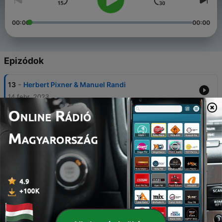
00:00
00:00
Epizódok
-
13
Herbert Pixner & Manuel Randi
14 febr. 2023
-
12
Volksmusikpodcast S02-E01 / Fabian Steindl
02 márc. 2022
-
11
Volksmusikpodcast Episode 11 / Quirin Kaiser
29 júl. 2021
-
10
Volksmusikpodcast Episode 10 / Dominik
Meißnitzer
15 ápr. 2021
-
9
Volksmusikpodcast 09 / Heidelore Wallisch-