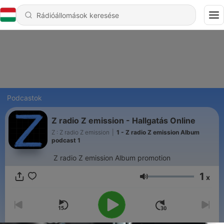
Podcastok
Z radio Z emission - Hallgatás Online
Z : Z radio Z emission
|
1 - Z radio Z emission Album
podcast 1
Z radio Z emission Album promotion
1
x
Hangerő