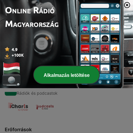
00:00
00:00
Epizódok
-
1
Z radio Z emission Album podcast 1
17 dec. 2024
Alkalmazás letöltése
Online Rádió
Rádiók és podcastok
Erőforrások