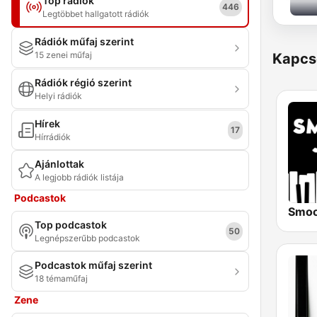
Top rádiók
446
Legtöbbet hallgatott rádiók
Rádiók műfaj szerint
15 zenei műfaj
Kapcs
Rádiók régió szerint
Helyi rádiók
Hírek
17
Hírrádiók
Ajánlottak
A legjobb rádiók listája
Podcastok
Top podcastok
50
Legnépszerűbb podcastok
Podcastok műfaj szerint
18 témaműfaj
Zene