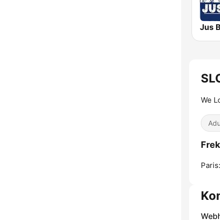
Jus 
SL
We Lo
Adu
Fre
Paris
Ko
Webh