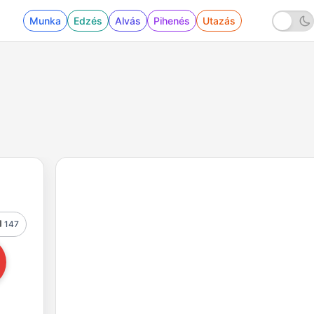
Munka
Edzés
Alvás
Pihenés
Utazás
147