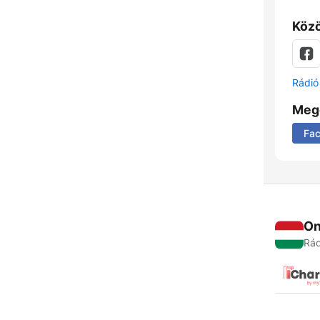
Közö
Rádió 
Meg
Fa
On
Rád