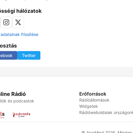
sségi hálózatok
adatainak frissítése
osztás
cebook
Twitter
line Rádió
Erőforrások
Rádióállomások
iók és podcastok
Widgetek
Rádióweboldalak országon
© AppMind 2026. Minden j