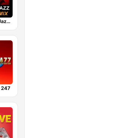
101 Smooth Jazz Mellow Mix
 247