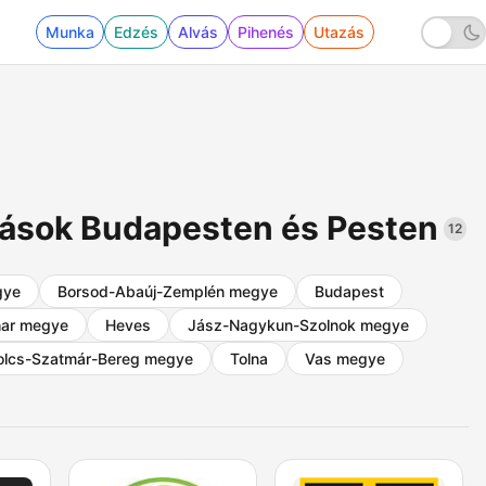
Munka
Edzés
Alvás
Pihenés
Utazás
omások Budapesten és Pesten
12
gye
Borsod-Abaúj-Zemplén megye
Budapest
har megye
Heves
Jász-Nagykun-Szolnok megye
olcs-Szatmár-Bereg megye
Tolna
Vas megye