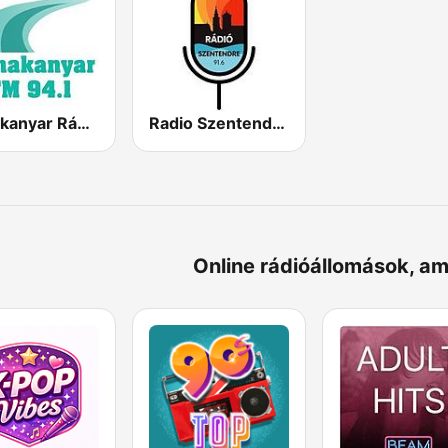
Dunakanyar Rádió
Radio Szentendre
Online rádióállomások, a