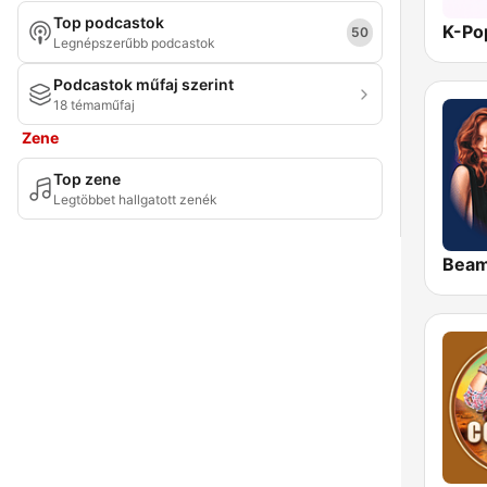
Top podcastok
K-Po
50
Legnépszerűbb podcastok
Podcastok műfaj szerint
18 témaműfaj
Zene
Top zene
Legtöbbet hallgatott zenék
Bea