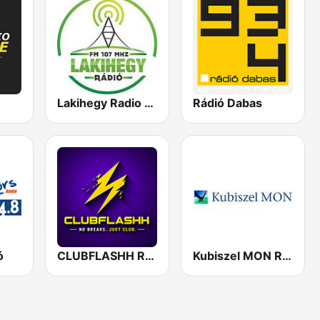
Lakihegy Radio 107.0 FM
Rádió Dabas
ó
CLUBFLASHH Radio
Kubiszel MON Radio Magyarország