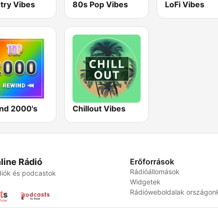
try Vibes
80s Pop Vibes
LoFi Vibes
nd 2000's
Chillout Vibes
line Rádió
Erőforrások
Rádióállomások
iók és podcastok
Widgetek
Rádióweboldalak országon