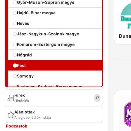
Győr-Moson-Sopron megye
Hajdú-Bihar megye
Heves
Jász-Nagykun-Szolnok megye
Komárom-Esztergom megye
Nógrád
Pest
Somogy
Szabolcs-Szatmár-Bereg megye
Hírek
Tolna
17
Hírrádiók
Vas megye
Ajánlottak
A legjobb rádiók listája
Veszprém
Podcastok
Zala megye