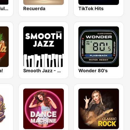
Beam FM - Adult Hits
Recuerda
TikTok Hits
a!
Smooth Jazz - Groov
Wonder 80's