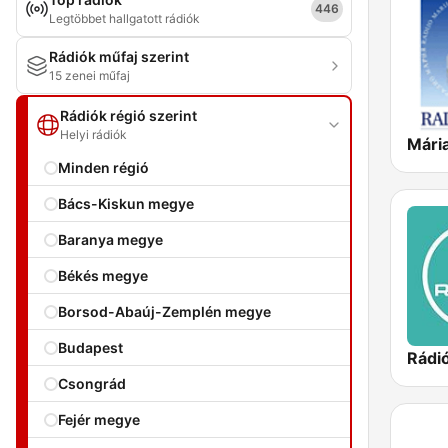
446
Legtöbbet hallgatott rádiók
Rádiók műfaj szerint
15 zenei műfaj
Rádiók régió szerint
Helyi rádiók
Mári
Minden régió
Bács-Kiskun megye
Baranya megye
Békés megye
Borsod-Abaúj-Zemplén megye
Budapest
Rádi
Csongrád
Fejér megye