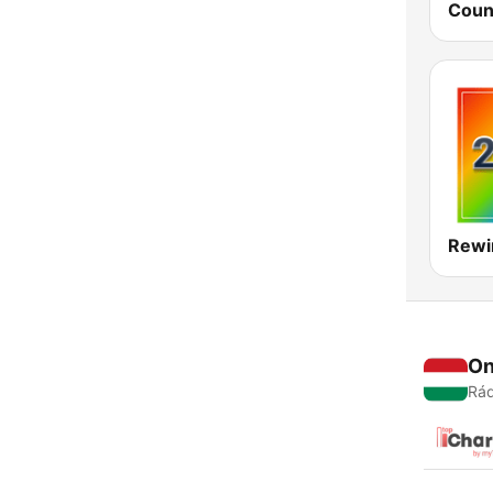
Coun
Rewi
On
Rád