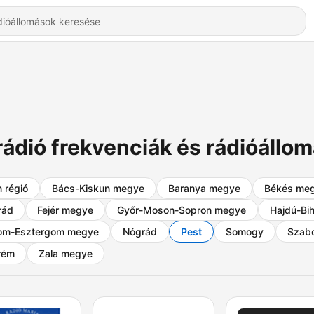
rádió frekvenciák és rádióáll
 régió
Bács-Kiskun megye
Baranya megye
Békés me
rád
Fejér megye
Győr-Moson-Sopron megye
Hajdú-Bi
om-Esztergom megye
Nógrád
Pest
Somogy
Szab
rém
Zala megye