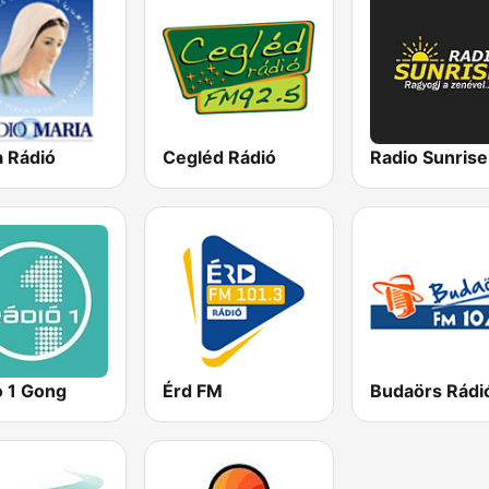
a Rádió
Cegléd Rádió
Radio Sunrise
ó 1 Gong
Érd FM
Budaörs Rádi