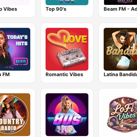
p Vibes
Top 90's
m FM
Romantic Vibes
Latina Bandid