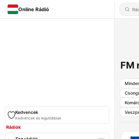
Online Rádió
FM 
Minden
Csong
Komár
Kedvencek
Veszp
Kedvencek és legutóbbiak
Rádiók
Top rádiók