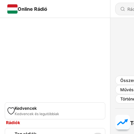
Online Rádió
Össze
Művés
Történ
Kedvencek
Kedvencek és legutóbbiak
Rádiók
T
Top rádiók