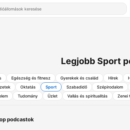
Legjobb Sport 
s
Egészség és fitnesz
Gyerekek és család
Hírek
zetek
Oktatás
Sport
Szabadidő
Szépirodalom
elem
Tudomány
Üzlet
Vallás és spiritualitás
Zenei 
op podcastok