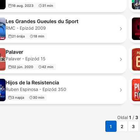
16 aug. 2023
31 min
Les Grandes Gueules du Sport
RMC - Epizód 2009
21 órája
18 min
Palaver
Palaver - Epizód 15
02 jún. 2020
42 min
Hijos de la Resistencia
Ruben Espinosa - Epizód 350
3 napja
30 min
Oldal
1
/
3
1
2
3