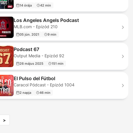
14 órája
42 min
Los Angeles Angels Podcast
MLB.com - Epizód 210
05 jún. 2021
9 min
Podcast 67
Output Media - Epizód 92
26 május 2025
151 min
El Pulso del Fútbol
Caracol Pódcast - Epizód 1004
2 napja
46 min
>