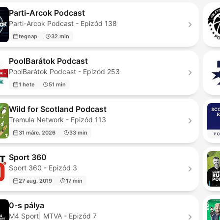
Parti-Arcok Podcast
Parti-Arcok Podcast - Epizód 138
tegnap
32 min
PoolBarátok Podcast
PoolBarátok Podcast - Epizód 253
1 hete
51 min
Wild for Scotland Podcast
Tremula Network - Epizód 113
31 márc. 2026
33 min
Sport 360
Sport 360 - Epizód 3
27 aug. 2019
17 min
0-s pálya
M4 Sport| MTVA - Epizód 7