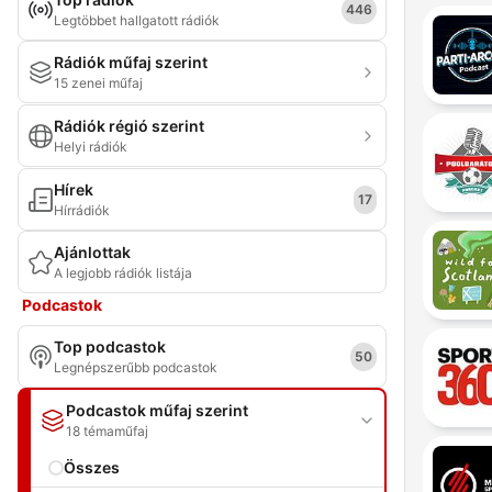
446
Legtöbbet hallgatott rádiók
Rádiók műfaj szerint
15 zenei műfaj
Rádiók régió szerint
Helyi rádiók
Hírek
17
Hírrádiók
Ajánlottak
A legjobb rádiók listája
Podcastok
Top podcastok
50
Legnépszerűbb podcastok
Podcastok műfaj szerint
18 témaműfaj
Összes