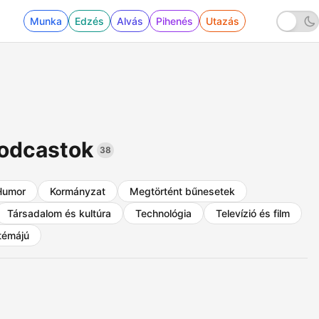
Munka
Edzés
Alvás
Pihenés
Utazás
podcastok
38
Humor
Kormányzat
Megtörtént bűnesetek
Társadalom és kultúra
Technológia
Televízió és film
témájú