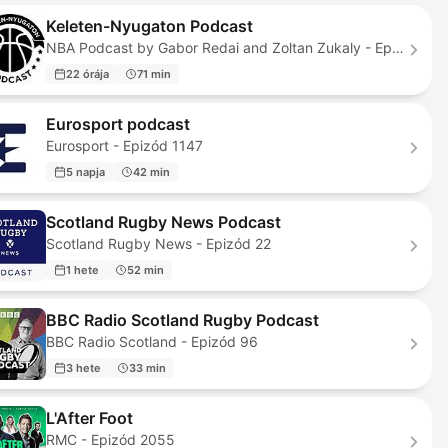
Keleten-Nyugaton Podcast
NBA Podcast by Gabor Redai and Zoltan Zukaly - Epizód 949
22 órája
71 min
Eurosport podcast
Eurosport - Epizód 1147
5 napja
42 min
Scotland Rugby News Podcast
Scotland Rugby News - Epizód 22
1 hete
52 min
BBC Radio Scotland Rugby Podcast
BBC Radio Scotland - Epizód 96
3 hete
33 min
L'After Foot
RMC - Epizód 2055