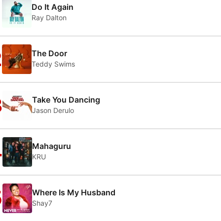
1
Do It Again
Ray Dalton
2
The Door
Teddy Swims
3
Take You Dancing
Jason Derulo
4
Mahaguru
KRU
5
Where Is My Husband
Shay7