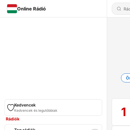
Online Rádió
Ö
Kedvencek
1
Kedvencek és legutóbbiak
Rádiók
Top rádiók