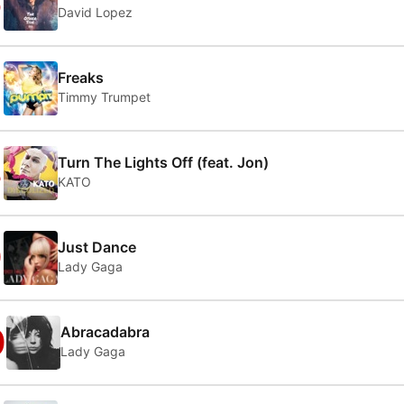
6
David Lopez
7
Freaks
Timmy Trumpet
8
Turn The Lights Off (feat. Jon)
KATO
9
Just Dance
Lady Gaga
0
Abracadabra
Lady Gaga