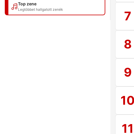
Top zene
Legtöbbet hallgatott zenék
7
8
9
1
11