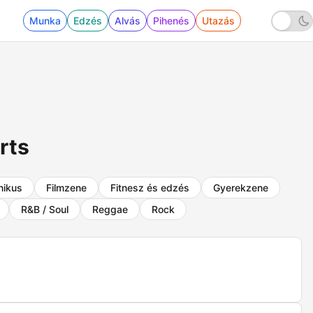
Munka
Edzés
Alvás
Pihenés
Utazás
rts
nikus
Filmzene
Fitnesz és edzés
Gyerekzene
R&B / Soul
Reggae
Rock