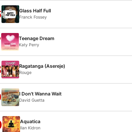
6
Glass Half Full
Franck Fossey
7
Teenage Dream
Katy Perry
8
Ragatanga (Asereje)
Rouge
9
I Don't Wanna Wait
David Guetta
0
Aquatica
Ilan Kidron