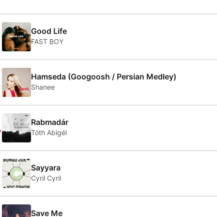
2
Good Life
FAST BOY
3
Hamseda (Googoosh / Persian Medley)
Shanee
4
Rabmadár
Tóth Abigél
5
Sayyara
Cyril Cyril
Save Me