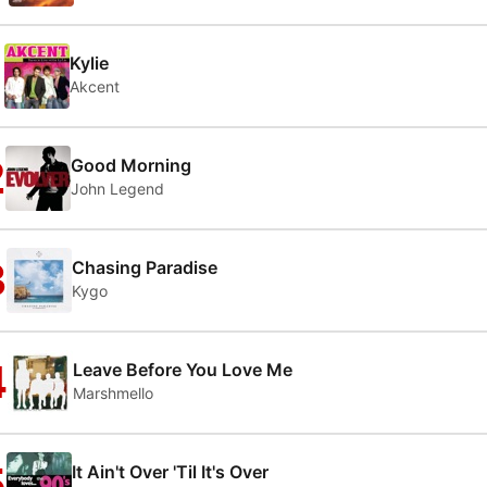
1
Kylie
Akcent
2
Good Morning
John Legend
3
Chasing Paradise
Kygo
4
Leave Before You Love Me
Marshmello
5
It Ain't Over 'Til It's Over