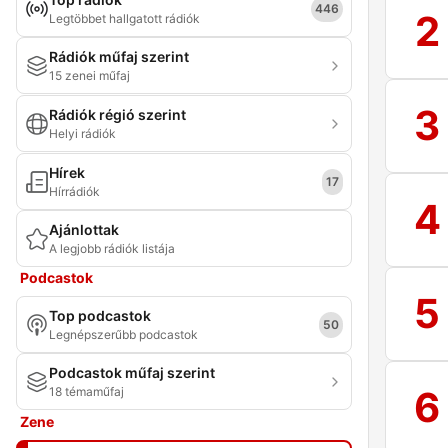
446
2
Legtöbbet hallgatott rádiók
Rádiók műfaj szerint
15 zenei műfaj
3
Rádiók régió szerint
Helyi rádiók
Hírek
17
Hírrádiók
4
Ajánlottak
A legjobb rádiók listája
Podcastok
5
Top podcastok
50
Legnépszerűbb podcastok
Podcastok műfaj szerint
6
18 témaműfaj
Zene