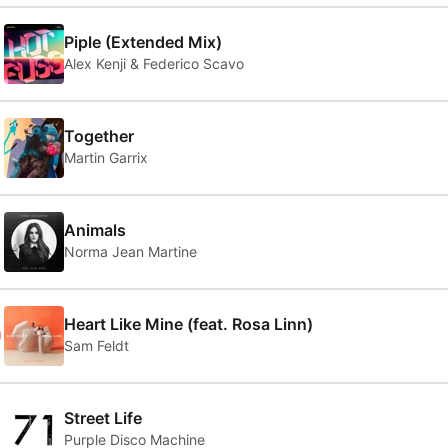
Piple (Extended Mix)
Alex Kenji & Federico Scavo
Together
Martin Garrix
Animals
Norma Jean Martine
0
Heart Like Mine (feat. Rosa Linn)
Sam Feldt
Street Life
Purple Disco Machine