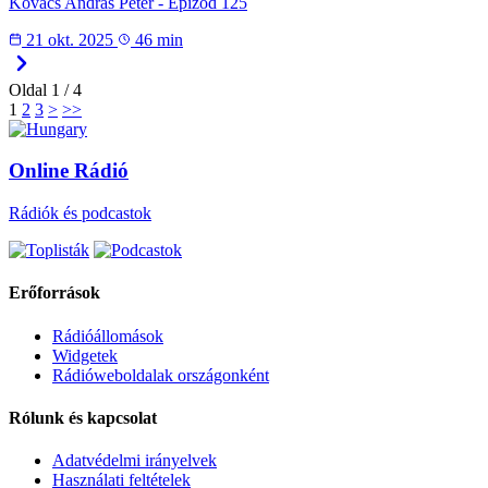
Kovacs Andras Peter - Epizód 125
21 okt. 2025
46 min
Oldal
1
/
4
1
2
3
>
>>
Online Rádió
Rádiók és podcastok
Erőforrások
Rádióállomások
Widgetek
Rádióweboldalak országonként
Rólunk és kapcsolat
Adatvédelmi irányelvek
Használati feltételek