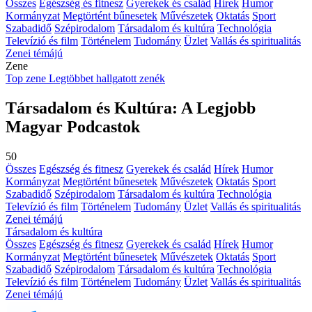
Összes
Egészség és fitnesz
Gyerekek és család
Hírek
Humor
Kormányzat
Megtörtént bűnesetek
Művészetek
Oktatás
Sport
Szabadidő
Szépirodalom
Társadalom és kultúra
Technológia
Televízió és film
Történelem
Tudomány
Üzlet
Vallás és spiritualitás
Zenei témájú
Zene
Top zene
Legtöbbet hallgatott zenék
Társadalom és Kultúra: A Legjobb
Magyar Podcastok
50
Összes
Egészség és fitnesz
Gyerekek és család
Hírek
Humor
Kormányzat
Megtörtént bűnesetek
Művészetek
Oktatás
Sport
Szabadidő
Szépirodalom
Társadalom és kultúra
Technológia
Televízió és film
Történelem
Tudomány
Üzlet
Vallás és spiritualitás
Zenei témájú
Társadalom és kultúra
Összes
Egészség és fitnesz
Gyerekek és család
Hírek
Humor
Kormányzat
Megtörtént bűnesetek
Művészetek
Oktatás
Sport
Szabadidő
Szépirodalom
Társadalom és kultúra
Technológia
Televízió és film
Történelem
Tudomány
Üzlet
Vallás és spiritualitás
Zenei témájú