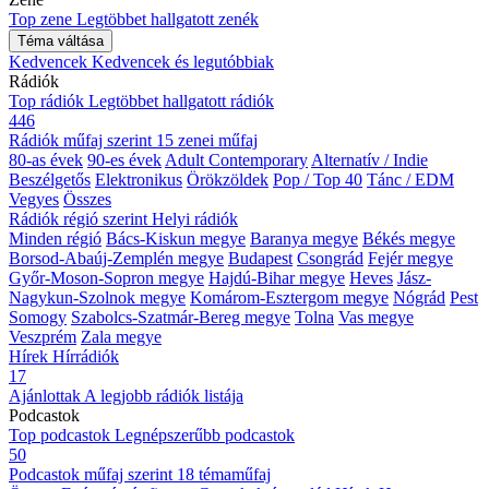
Top zene
Legtöbbet hallgatott zenék
Téma váltása
Kedvencek
Kedvencek és legutóbbiak
Rádiók
Top rádiók
Legtöbbet hallgatott rádiók
446
Rádiók műfaj szerint
15 zenei műfaj
80-as évek
90-es évek
Adult Contemporary
Alternatív / Indie
Beszélgetős
Elektronikus
Örökzöldek
Pop / Top 40
Tánc / EDM
Vegyes
Összes
Rádiók régió szerint
Helyi rádiók
Minden régió
Bács-Kiskun megye
Baranya megye
Békés megye
Borsod-Abaúj-Zemplén megye
Budapest
Csongrád
Fejér megye
Győr-Moson-Sopron megye
Hajdú-Bihar megye
Heves
Jász-
Nagykun-Szolnok megye
Komárom-Esztergom megye
Nógrád
Pest
Somogy
Szabolcs-Szatmár-Bereg megye
Tolna
Vas megye
Veszprém
Zala megye
Hírek
Hírrádiók
17
Ajánlottak
A legjobb rádiók listája
Podcastok
Top podcastok
Legnépszerűbb podcastok
50
Podcastok műfaj szerint
18 témaműfaj