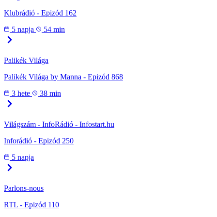
Klubrádió - Epizód 162
5 napja
54 min
Palikék Világa
Palikék Világa by Manna - Epizód 868
3 hete
38 min
Világszám - InfoRádió - Infostart.hu
Inforádió - Epizód 250
5 napja
Parlons-nous
RTL - Epizód 110