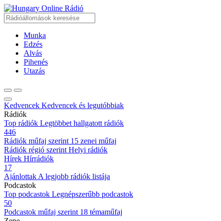
Online Rádió
Munka
Edzés
Alvás
Pihenés
Utazás
Kedvencek
Kedvencek és legutóbbiak
Rádiók
Top rádiók
Legtöbbet hallgatott rádiók
446
Rádiók műfaj szerint
15 zenei műfaj
Rádiók régió szerint
Helyi rádiók
Hírek
Hírrádiók
17
Ajánlottak
A legjobb rádiók listája
Podcastok
Top podcastok
Legnépszerűbb podcastok
50
Podcastok műfaj szerint
18 témaműfaj
Zene