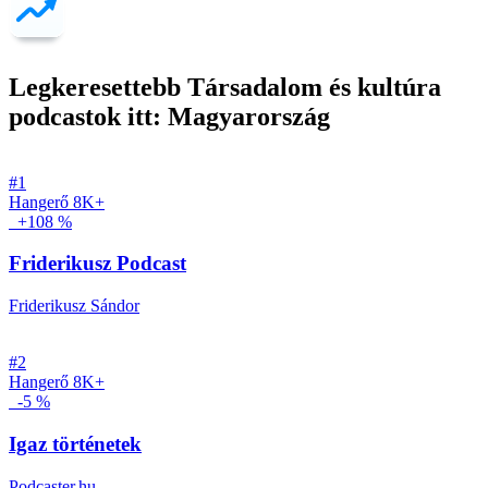
Legkeresettebb Társadalom és kultúra
podcastok itt: Magyarország
#1
Hangerő
8K+
+108 %
Friderikusz Podcast
Friderikusz Sándor
#2
Hangerő
8K+
-5 %
Igaz történetek
Podcaster.hu