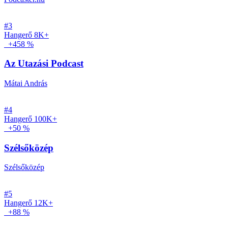
#3
Hangerő
8K+
+458 %
Az Utazási Podcast
Mátai András
#4
Hangerő
100K+
+50 %
Szélsőközép
Szélsőközép
#5
Hangerő
12K+
+88 %