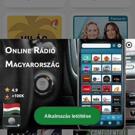
Világszám - InfoRádió -
C dans l'air
Infostart.hu
Alkalmazás letöltése