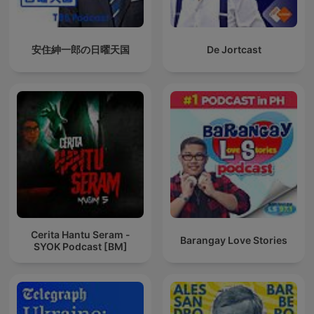
安住紳一郎の日曜天国
De Jortcast
Cerita Hantu Seram -
Barangay Love Stories
SYOK Podcast [BM]