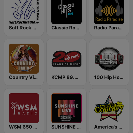
Soft Rock Radio
Classic Rock 109
Radio Paradise
Country Vibes
KCMP 89.3 The Current
100 Hip Hop and RNB FM
WSM 650 AM
SUNSHINE LIVE
America's Country