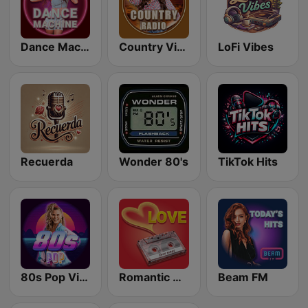
Dance Machine
Country Vibes
LoFi Vibes
Recuerda
Wonder 80's
TikTok Hits
80s Pop Vibes
Romantic Vibes
Beam FM