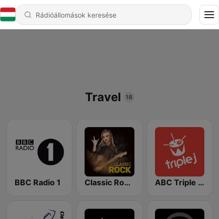
Travel
18
BBC Radio 1
Classic Rock Station
ABC Triple J NSW