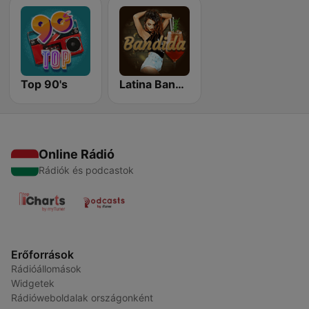
Top 90's
Latina Bandida!
Online Rádió
Rádiók és podcastok
Erőforrások
Rádióállomások
Widgetek
Rádióweboldalak országonként