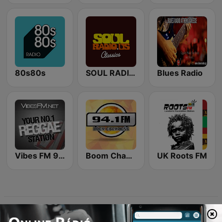
80s80s
SOUL RADIO Classics
Blues Radio
Vibes FM 93.8
Boom Champions 94.1 FM
UK Roots FM