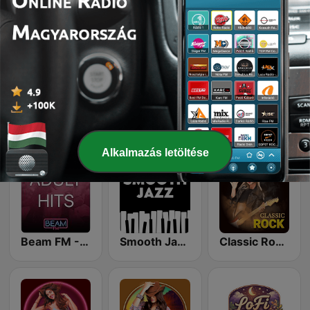
Online rádióállomások, amelyeket szeretünk
K-Pop Vibes
Rewind 2000's
Chillout Vibes
Alkalmazás letöltése
Beam FM - Adult Hits
Smooth Jazz - Groov
Classic Rock Station