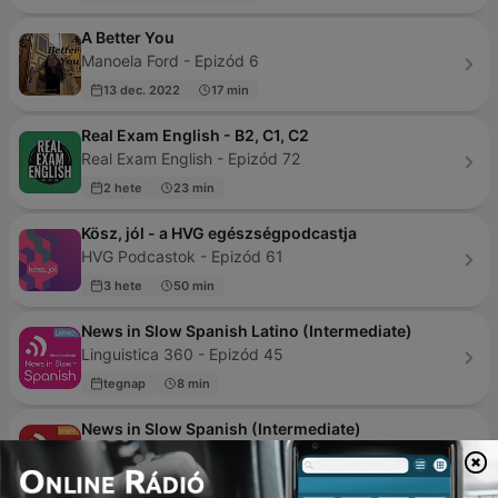
A Better You
Manoela Ford - Epizód 6
13 dec. 2022
17 min
Real Exam English - B2, C1, C2
Real Exam English - Epizód 72
2 hete
23 min
Kösz, jól - a HVG egészségpodcastja
HVG Podcastok - Epizód 61
3 hete
50 min
News in Slow Spanish Latino (Intermediate)
Linguistica 360 - Epizód 45
tegnap
8 min
News in Slow Spanish (Intermediate)
Linguistica 360 - Epizód 48
2 napja
10 min