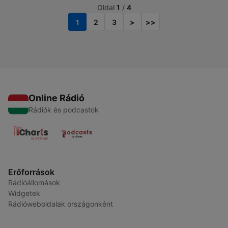
Oldal
1
/
4
1
2
3
>
>>
Online Rádió
Rádiók és podcastok
Erőforrások
Rádióállomások
Widgetek
Rádióweboldalak országonként