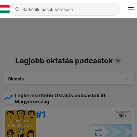
Legjobb oktatás podcastok
50
Oktatás
Legkeresettebb Oktatás podcastok itt:
Magyarország
#1
HANGERŐ
5K+
0 %