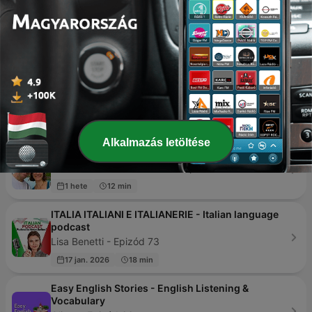
Intermediate Spanish Podcast - Español
Intermedio
Spanish Language Coach - Epizód 258
2 hete
26 min
Intermediate Spanish Stories
InterSpanish - Epizód 83
1 hete
28 min
Alkalmazás letöltése
Real Spanish Conversations, by Notes in Spanish
Ben Curtis and Marina Diez - Epizód 120
1 hete
12 min
ITALIA ITALIANI E ITALIANERIE - Italian language
podcast
Lisa Benetti - Epizód 73
17 jan. 2026
18 min
Easy English Stories - English Listening &
Vocabulary