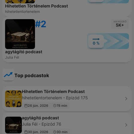
Hihetetlen Történelem Podcast
hihetetlentortenelem
#2
HANGERŐ
5K+
0 %
agytágító podcast
Julia Fél
Top podcastok
Hihetetlen Történelem Podcast
hihetetlentortenelem - Epizód 175
26 jún. 2026
78 min
agytágító podcast
Julia Fél - Epizód 76
30 jún. 2026
30 min