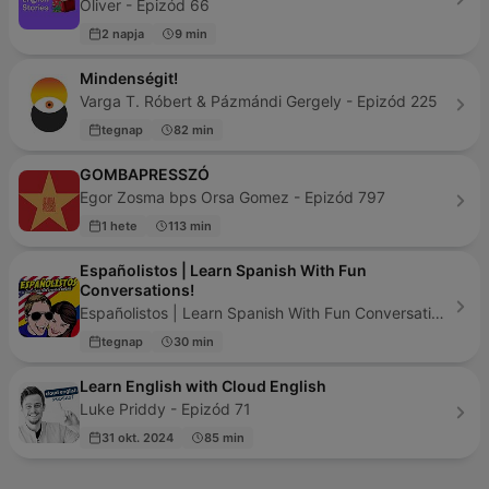
Oliver - Epizód 66
2 napja
9 min
Mindenségit!
Varga T. Róbert & Pázmándi Gergely - Epizód 225
tegnap
82 min
GOMBAPRESSZÓ
Egor Zosma bps Orsa Gomez - Epizód 797
1 hete
113 min
Españolistos | Learn Spanish With Fun
Conversations!
Españolistos | Learn Spanish With Fun Conversations! - Epizód 500
tegnap
30 min
Learn English with Cloud English
Luke Priddy - Epizód 71
31 okt. 2024
85 min