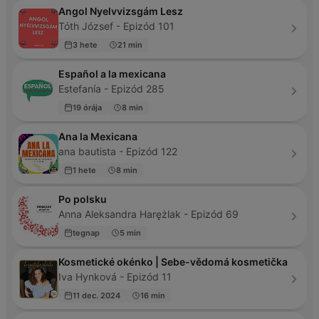
Angol Nyelvvizsgám Lesz
Tóth József - Epizód 101
3 hete
21 min
Español a la mexicana
Estefanía - Epizód 285
19 órája
8 min
Ana la Mexicana
ana bautista - Epizód 122
1 hete
8 min
Po polsku
Anna Aleksandra Harężlak - Epizód 69
tegnap
5 min
Kosmetické okénko | Sebe-vědomá kosmetička
Iva Hynková - Epizód 11
11 dec. 2024
16 min