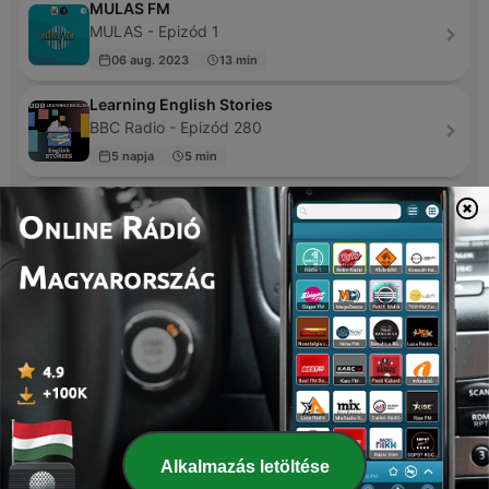
MULAS FM
MULAS - Epizód 1
06 aug. 2023
13 min
Learning English Stories
BBC Radio - Epizód 280
5 napja
5 min
COOL FM
Ajadosu Wasiu - Epizód 1
15 ápr. 2022
7 min
Learning English Conversations
BBC Radio - Epizód 819
tegnap
3 min
Fortell meg om!
Fortell meg om! - Epizód 105
14 aug. 2022
18 min
Alkalmazás letöltése
English English