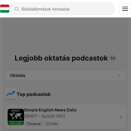
Legjobb oktatás podcastok
50
Oktatás
Top podcastok
Simple English News Daily
SEND7 - Epizód 1601
tegnap
7 min