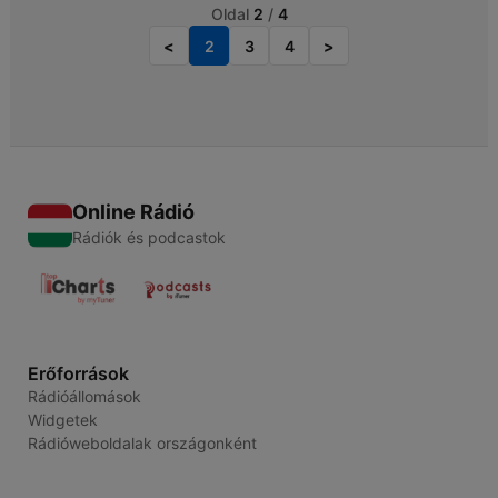
Oldal
2
/
4
<
2
3
4
>
Online Rádió
Rádiók és podcastok
Erőforrások
Rádióállomások
Widgetek
Rádióweboldalak országonként