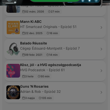
Vaughan Radio - Epizód 574
02 márc. 2026
27 min
Mann Ki ABC
HT Smartcast Originals - Epizód 51
22 dec. 2025
16 min
Balado Réussite
Cégep Édouard-Montpetit - Epizód 7
09 febr. 2021
14 min
Kösz, jól - a HVG egészségpodcastja
HVG Podcastok - Epizód 61
3 hete
50 min
Guns 'N Rosaries
Adrian & Rob - Epizód 32
3 napja
135 min