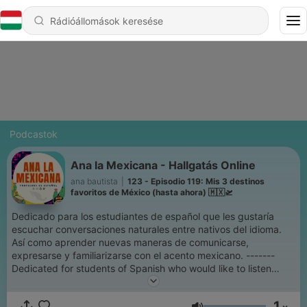
Podcastok
Ana la Mexicana - Hallgatás Online
ana bautista
|
123 - Episodio 119: Mis 3 destinos
favoritos de México (hasta ahora) 🇲🇽🛫
Dedicado para los estudiantes de español que les gustaría
escuchar conversaciones naturales entre nativos del idioma.
Así como aprender nuevas maneras de comunicarse,
expresarse y familiarizarse con el acento mexicano. -------
Dedicated for students of Spanish who would like to listen
natural conversations between native speakers of the
language. As well as learning new ways to communicate,
1