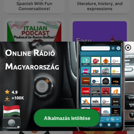
Spanish With Fun
literature, history, and
Conversations!
expressions
ITALIA ITALIANI E
Easy English Stories -
ITALIANERIE - Italian
English Listening &
language podcast
Vocabulary
Alkalmazás letöltése