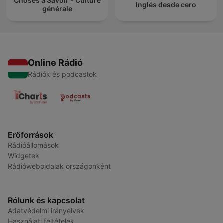
Choses à Savoir - Culture
Inglés desde cero
générale
Online Rádió
Rádiók és podcastok
Erőforrások
Rádióállomások
Widgetek
Rádióweboldalak országonként
Rólunk és kapcsolat
Adatvédelmi irányelvek
Használati feltételek