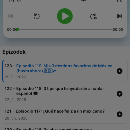
x
express themselves and become familiar with the Mexican
Hangerő
accent.
00:00
00:00
Epizódok
-
123
Episodio 119: Mis 3 destinos favoritos de México
(hasta ahora) 🇲🇽🛫
29 júl. 2026
-
122
Episodio 118: 3 tips que te ayudarán a hablar
español 🗯️
22 júl. 2026
-
121
Episodio 117: ¿Qué hace feliz a un mexicano?
28 jún. 2026
-
120
Episodio 116: Palabras mexicanas que