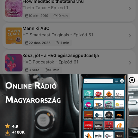
Flow meditáció thetatanar.hu
Theta Tanár - Epizód 1
10 okt. 2019
10 min
Mann Ki ABC
HT Smartcast Originals - Epizód 51
22 dec. 2025
11 min
Kösz, jól - a HVG egészségpodcastja
HVG Podcastok - Epizód 61
3 hete
50 min
Bird Sounds
BirdSounds.com - Epizód 226
04 aug. 2025
131 min
Sleep Sounds, ASMR Sleep Sounds, White Noise
Sleep, Deep Sleep Sounds, Relaxing Sleep Sounds
Sleep Sounds - Epizód 749
19 ápr. 2026
10 min