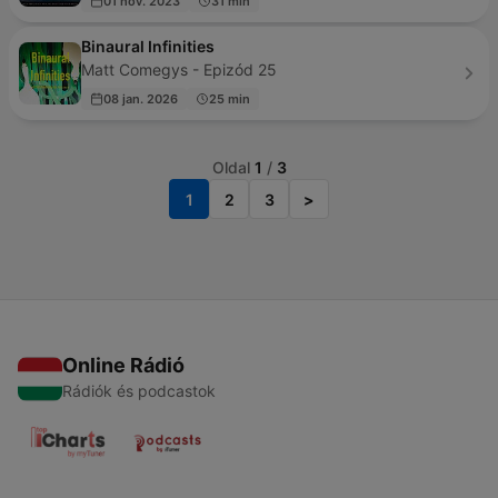
01 nov. 2023
31 min
Binaural Infinities
Matt Comegys - Epizód 25
08 jan. 2026
25 min
Oldal
1
/
3
1
2
3
>
Online Rádió
Rádiók és podcastok