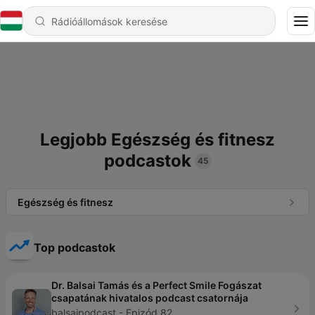
Legjobb Egészség és fitnesz
podcastok
45
Egészség és fitnesz
Top podcastok
Dr. Balsai Tamás és a Perfect Smile Fogászat
csapatának hivatalos podcast csatornája
balsaipodcast - Epizód 82