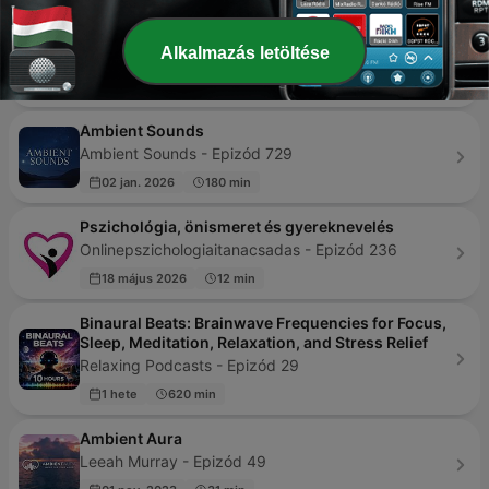
Sleep Meditation Music - Relaxing Music for
Sleep, Meditation & Relaxation
Alkalmazás letöltése
Blissful Relaxation Music - Epizód 28
2 napja
93 min
Ambient Sounds
Ambient Sounds - Epizód 729
02 jan. 2026
180 min
Pszichológia, önismeret és gyereknevelés
Onlinepszichologiaitanacsadas - Epizód 236
18 május 2026
12 min
Binaural Beats: Brainwave Frequencies for Focus,
Sleep, Meditation, Relaxation, and Stress Relief
Relaxing Podcasts - Epizód 29
1 hete
620 min
Ambient Aura
Leeah Murray - Epizód 49