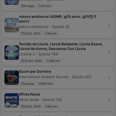
6 napja
33 min
nature ambience (ASMR, 남자 asmr, 남자친구
asmr)
nature ambiencer - Epizód 28
25 júl. 2021
60 min
Sonido de Lluvia, Lluvia Relajante, Lluvia Suave,
Lluvia Nocturna, Descanso Con Lluvia
Cristina S - Epizód 756
15 dec. 2025
180 min
Suoni per Dormire
International Ambient Sounds - Epizód 202
tegnap
600 min
White Noise
White Noise - Epizód 158
04 júl. 2025
60 min