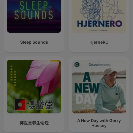
Sleep Sounds
HjerneRO
A New Day with Gerry
博医堂养生论坛
Hussey