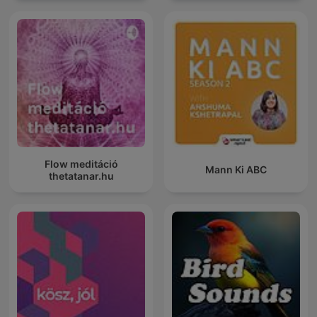
Descanso Con Lluvia
Flow meditáció
Mann Ki ABC
thetatanar.hu