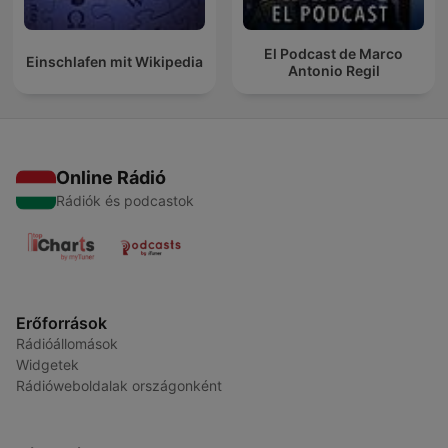
El Podcast de Marco
Einschlafen mit Wikipedia
Antonio Regil
Online Rádió
Rádiók és podcastok
Erőforrások
Rádióállomások
Widgetek
Rádióweboldalak országonként