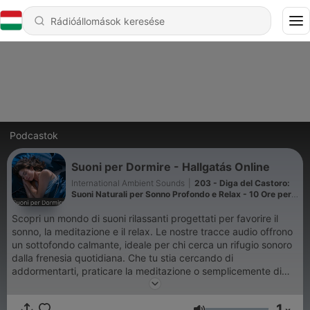
Podcastok
Suoni per Dormire - Hallgatás Online
International Ambient Sounds
|
203 - Diga del Castoro:
Suoni Naturali per Sonno Profondo e Relax - 10 Ore per
Sonno, Meditazione e Rilassamento
Scopri un mondo di suoni rilassanti progettati per favorire il
sonno, la meditazione e il relax. Le nostre tracce audio offrono
un sottofondo calmante, ideale per chi cerca un rifugio sonoro
dalla frenesia quotidiana. Che tu stia cercando di
addormentarti, praticare la meditazione o semplicemente di
creare un'atmosfera serena, i nostri suoni ti accompagneranno
nel tuo viaggio verso la tranquillità. Immergiti in un'esperienza
1