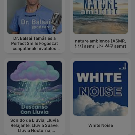
Dr. Balsai Tamás és a
nature ambience (ASMR,
Perfect Smile Fogászat
남자 asmr, 남자친구 asmr)
csapatának hivatalos
podcast csatornája
Sonido de Lluvia, Lluvia
Relajante, Lluvia Suave,
White Noise
Lluvia Nocturna,