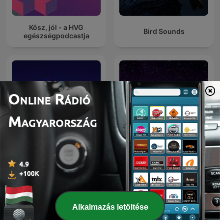
Kösz, jól - a HVG
Bird Sounds
egészségpodcastja
Sleep Sounds, ASMR
Sleep Meditation Music -
Sleep Sounds, White
Relaxing Music for Sleep,
Noise Sleep, Deep Sleep
Meditation & Relaxation
Sounds, Relaxing Sleep
Sounds
Alkalmazás letöltése