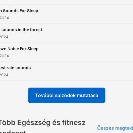
n Sounds For Sleep
 2024
n sounds in the forest
 2024
wn Noise For Sleep
 2024
est rain sounds
 2024
További epizódok mutatása
Több Egészség és fitnesz
Összes megtek