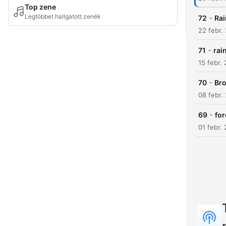
Top zene
Legtöbbet hallgatott zenék
-
72
Rai
22 febr.
-
71
rai
15 febr.
-
70
Bro
08 febr.
-
69
for
01 febr.