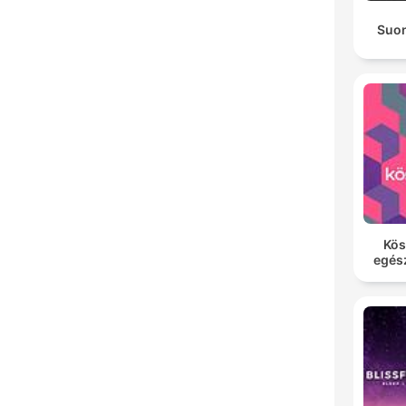
Suon
Kös
egés