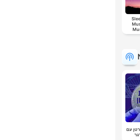
Sle
Mus
Mus
M
טן עם
גר