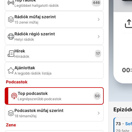
446
Legtöbbet hallgatott rádiók
Rádiók műfaj szerint
15 zenei műfaj
Rádiók régió szerint
Helyi rádiók
Hírek
17
Hírrádiók
Ajánlottak
00
A legjobb rádiók listája
Podcastok
Top podcastok
50
Legnépszerűbb podcastok
Epizód
Podcastok műfaj szerint
18 témaműfaj
-
73
Sof
Zene
29 febr.