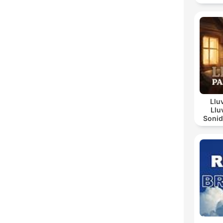
Llu
Llu
Sonid
Día L