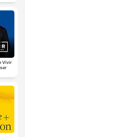
e Vivir
esar