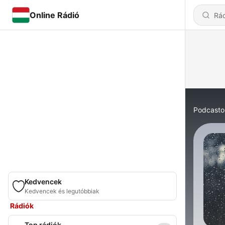
Online Rádió
Podcasto
Kedvencek
Kedvencek és legutóbbiak
Rádiók
Top rádiók