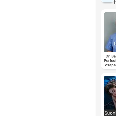
Dr. B
Perfec
csapa
podc