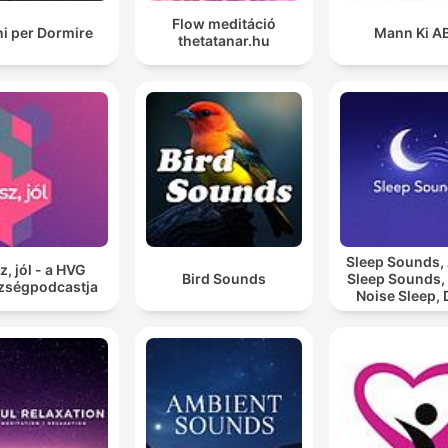
Flow meditáció
i per Dormire
Mann Ki A
thetatanar.hu
Sleep Sounds
z, jól - a HVG
Bird Sounds
Sleep Sounds,
zségpodcastja
Noise Sleep,
Sleep Soun
Relaxing Sl
Sounds