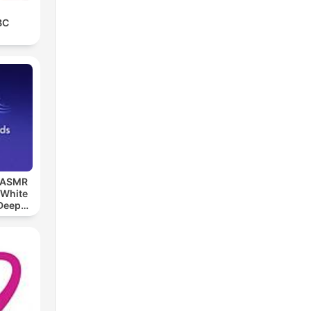
BC
, ASMR
 White
 Deep
ds,
eep