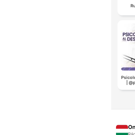
Ru
Psicol
| @
On
Rád