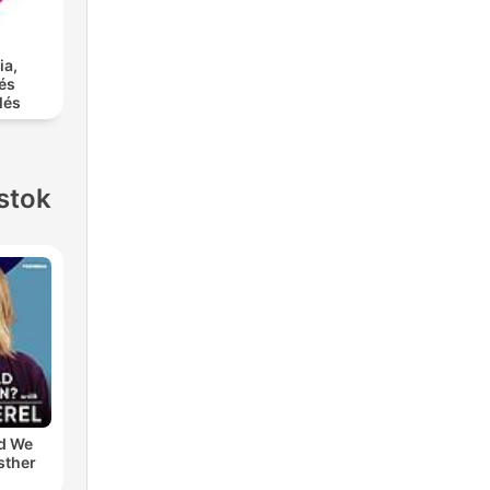
ia,
és
lés
stok
d We
sther