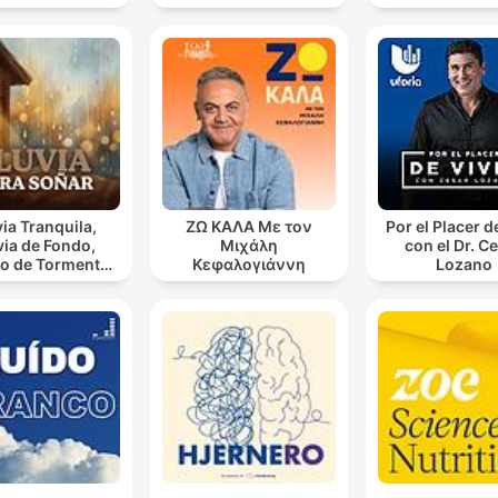
via Tranquila,
ΖΩ ΚΑΛΑ Με τον
Por el Placer d
via de Fondo,
Μιχάλη
con el Dr. C
o de Tormenta,
Κεφαλογιάννη
Lozano
luvioso, Lluvia
Para Soñar