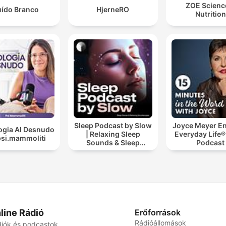
ZOE Scienc
ído Branco
HjerneRO
Nutrition
Sleep Podcast by Slow
Joyce Meyer En
ogia Al Desnudo
| Relaxing Sleep
Everyday Life®
psi.mammoliti
Sounds & Sleep
Podcast
Stories | Nature Sound
For Sleep | ASMR
line Rádió
Erőforrások
Rádióállomások
iók és podcastok