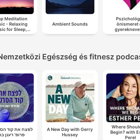
ep Meditation
Pszichológ
ic - Relaxing
Ambient Sounds
önismeret 
ic for Sleep,
gyerekneve
editation &
Relaxation
Nemzetközi Egészség és fitnesz podca
Where Shoul
לפצח את קוד הסר
A New Day with Gerry
Begin? with E
פרופ' רענן בר
Hussey
Perel