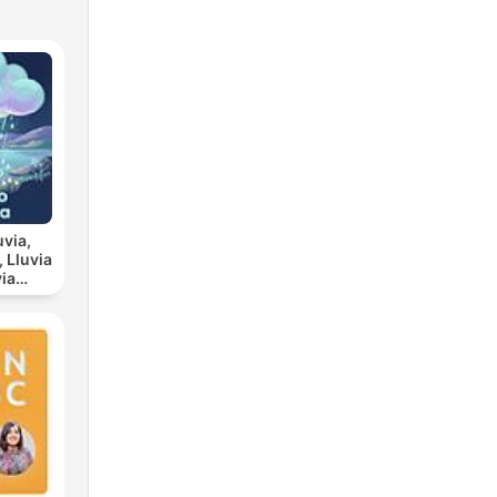
uvia,
ia
scanso
a