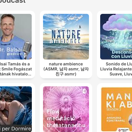
podcast
alsai Tamás és a
nature ambience
Sonido de Ll
t Smile Fogászat
(ASMR, 남자 asmr, 남자
Lluvia Relajante, Lluv
tának hivatalos
친구 asmr)
Suave, Lluvia
ast csatornája
Nocturna, De
Con Lluvi