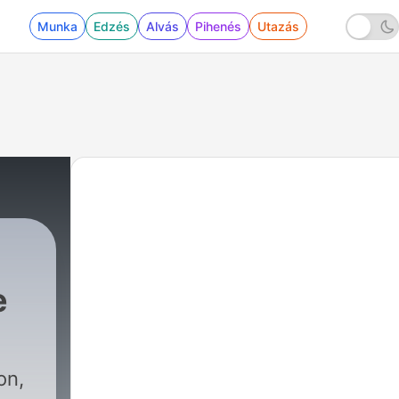
Munka
Edzés
Alvás
Pihenés
Utazás
e
on,