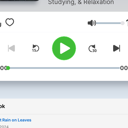
Studying, & Relaxation
Hangerő
:00
00
ok
t Rain on Leaves
 2024