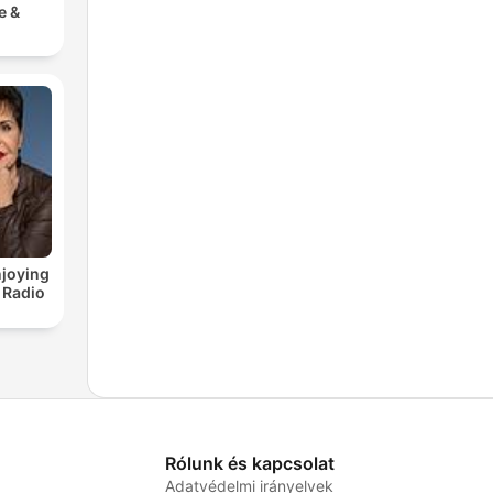
e &
joying
 Radio
Rólunk és kapcsolat
Adatvédelmi irányelvek