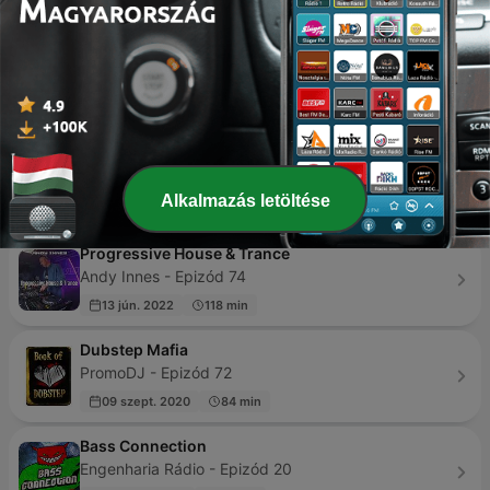
20 órája
120 min
x00
Szecsei - Epizód 183
2 napja
46 min
Hedkandi Radio
Hedkandi - Epizód 53
Alkalmazás letöltése
2 napja
120 min
Progressive House & Trance
Andy Innes - Epizód 74
13 jún. 2022
118 min
Dubstep Mafia
PromoDJ - Epizód 72
09 szept. 2020
84 min
Bass Connection
Engenharia Rádio - Epizód 20