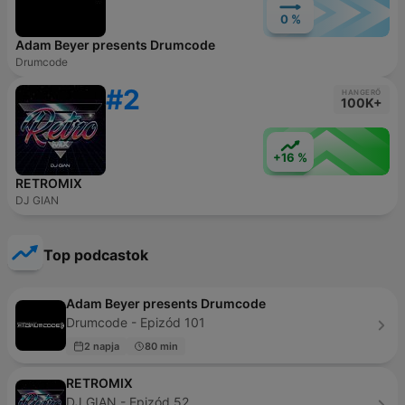
0 %
Adam Beyer presents Drumcode
Drumcode
#2
HANGERŐ
100K+
+16 %
RETROMIX
DJ GIAN
Top podcastok
Adam Beyer presents Drumcode
Drumcode - Epizód 101
2 napja
80 min
RETROMIX
DJ GIAN - Epizód 52