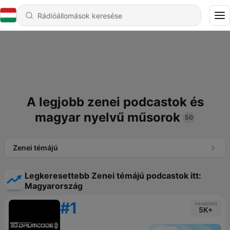
A legjobb zenei podcastok és
magyar nyelvű műsorok
50
Zenei témájú
Legkeresettebb Zenei témájú podcastok itt:
Magyarország
#1
HANGERŐ
5K+