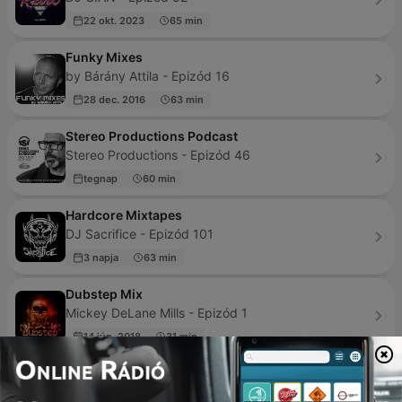
22 okt. 2023
65 min
Funky Mixes
by Bárány Attila - Epizód 16
28 dec. 2016
63 min
Stereo Productions Podcast
Stereo Productions - Epizód 46
tegnap
60 min
Hardcore Mixtapes
DJ Sacrifice - Epizód 101
3 napja
63 min
Dubstep Mix
Mickey DeLane Mills - Epizód 1
14 jún. 2018
31 min
Defected Radio
Defected - Epizód 1045