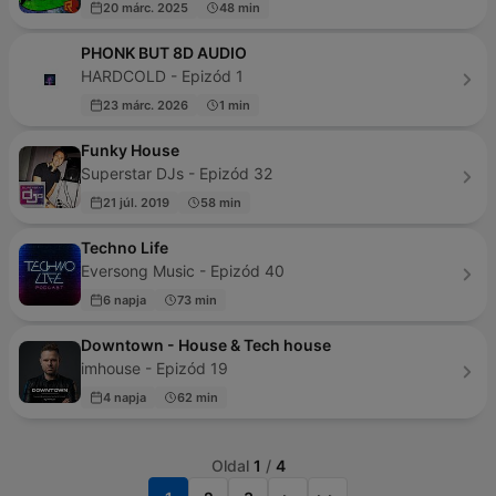
20 márc. 2025
48 min
PHONK BUT 8D AUDIO
HARDCOLD - Epizód 1
23 márc. 2026
1 min
Funky House
Superstar DJs - Epizód 32
21 júl. 2019
58 min
Techno Life
Eversong Music - Epizód 40
6 napja
73 min
Downtown - House & Tech house
imhouse - Epizód 19
4 napja
62 min
Oldal
1
/
4