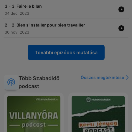
-
3
3. Faire le bilan
04 dec. 2023
-
2
2. Bien s'installer pour bien travailler
30 nov. 2023
További epizódok mutatása
Összes megtekintése
Több Szabadidő
podcast