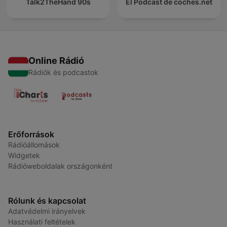
Talk2TheHand 90s
El Podcast de coches.net
Online Rádió
Rádiók és podcastok
Erőforrások
Rádióállomások
Widgetek
Rádióweboldalak országonként
Rólunk és kapcsolat
Adatvédelmi irányelvek
Használati feltételek