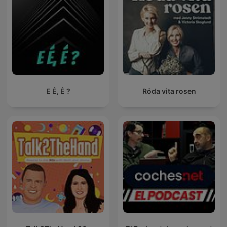
E É, É ?
Röda vita rosen