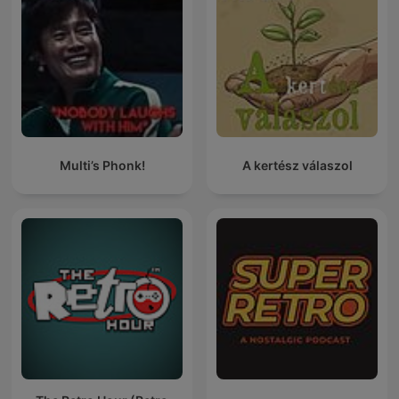
Multi’s Phonk!
A kertész válaszol