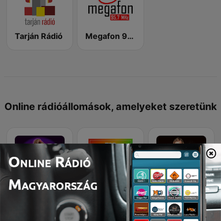
Tarján Rádió
Megafon 95.7 FM
Online rádióállomások, amelyeket szeretünk
80s Pop Vibes
Rewind 2000's
Classic Rock Station