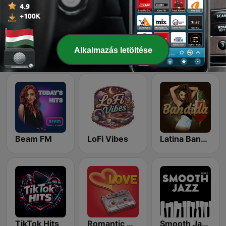
Alkalmazás letöltése
Chillout Vibes
Top 90's
Beam FM - Adult Hits
Beam FM
LoFi Vibes
Latina Bandida!
TikTok Hits
Romantic Vibes
Smooth Jazz - Groov