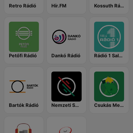
Retro Rádió
Hír.FM
Kossuth Rádió
Petőfi Rádió
Dankó Rádió
Rádió 1 Salgótarján
Bartók Rádió
Nemzeti Sportrádió
Csukás Meserádió