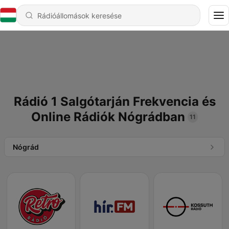
Rádió 1 Salgótarján Frekvencia és
Online Rádiók Nógrádban
11
Nógrád