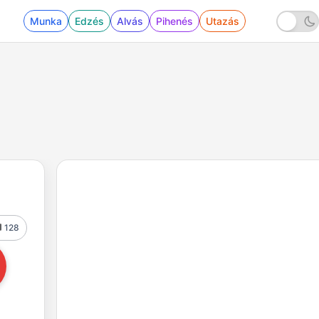
Munka
Edzés
Alvás
Pihenés
Utazás
128