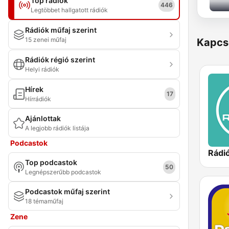
Top rádiók
446
Legtöbbet hallgatott rádiók
Rádiók műfaj szerint
15 zenei műfaj
Kapcs
Rádiók régió szerint
Helyi rádiók
Hírek
17
Hírrádiók
Ajánlottak
A legjobb rádiók listája
Podcastok
Rádió
Top podcastok
50
Legnépszerűbb podcastok
Podcastok műfaj szerint
18 témaműfaj
Zene