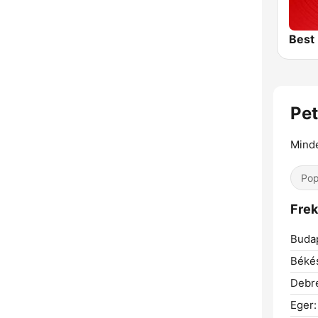
Pet
Mind
Pop
Frek
Buda
Béké
Debr
Eger: