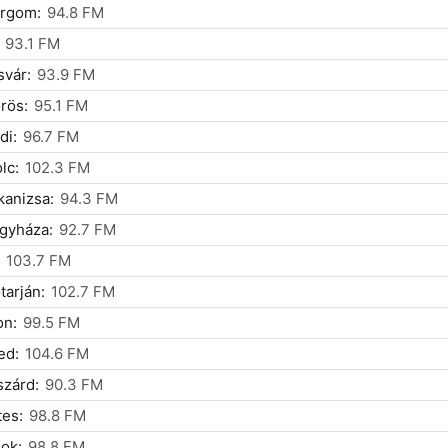
ergom:
94.8 FM
93.1 FM
vár:
93.9 FM
rös:
95.1 FM
di:
96.7 FM
lc:
102.3 FM
anizsa:
94.3 FM
gyháza:
92.7 FM
103.7 FM
tarján:
102.7 FM
on:
99.5 FM
ed:
104.6 FM
zárd:
90.3 FM
es:
98.8 FM
ok:
98.8 FM