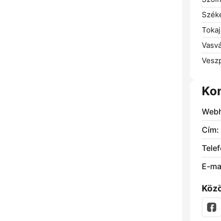
Széke
Tokaj
Vasvá
Vesz
Ko
Webh
Cím:
Telef
E-mai
Közö