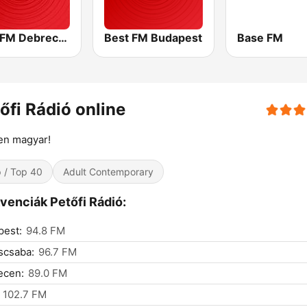
Best FM Debrecen
Best FM Budapest
Base FM
őfi Rádió online
en magyar!
 / Top 40
Adult Contemporary
venciák Petőfi Rádió:
pest:
94.8 FM
scsaba:
96.7 FM
ecen:
89.0 FM
102.7 FM