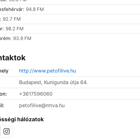
sfehérvár:
94.8 FM
:
92.7 FM
r:
98.2 FM
prém:
93.9 FM
ntaktok
ely
http://www.petofilive.hu
Budapest, Kunigunda útja 64.
on:
+3617596060
l:
petofilive@mtva.hu
sségi hálózatok