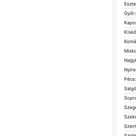
Eszt
Győr:
Kapos
Kiskő
Komá
Misko
Nagyk
Nyíre
Pécs:
Salgó
Sopr
Szeg
Szeks
Szent
Szoln