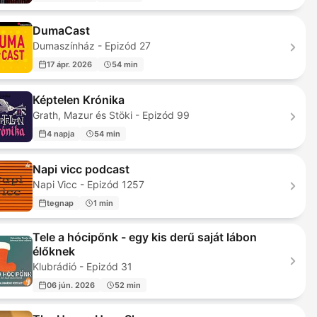
DumaCast
Dumaszínház - Epizód 27
17 ápr. 2026
54 min
Képtelen Krónika
Grath, Mazur és Stöki - Epizód 99
4 napja
54 min
Napi vicc podcast
Napi Vicc - Epizód 1257
tegnap
1 min
Tele a hócipőnk - egy kis derű saját lábon
élőknek
Klubrádió - Epizód 31
06 jún. 2026
52 min