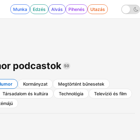
Munka
Edzés
Alvás
Pihenés
Utazás
or podcastok
50
Humor
Kormányzat
Megtörtént bűnesetek
Társadalom és kultúra
Technológia
Televízió és film
témájú