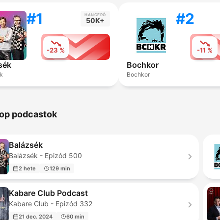
#1
#2
HANGERŐ
50K+
-23 %
-11 %
sék
Bochkor
k
Bochkor
op podcastok
Balázsék
Balázsék - Epizód 500
2 hete
129 min
Kabare Club Podcast
Kabare Club - Epizód 332
21 dec. 2024
60 min