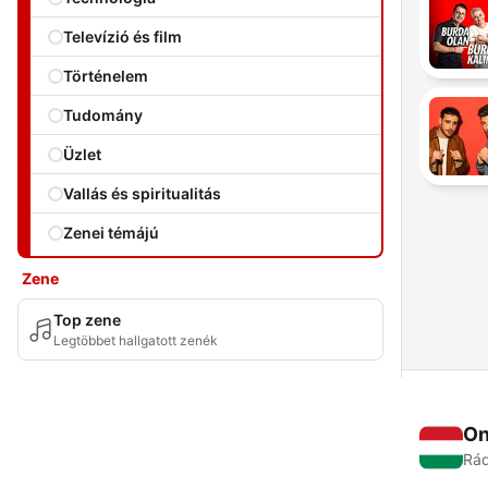
Televízió és film
Történelem
Tudomány
Üzlet
Vallás és spiritualitás
Zenei témájú
Zene
Top zene
Legtöbbet hallgatott zenék
On
Rád