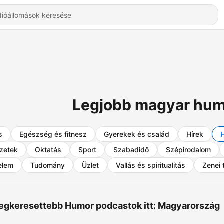
Legjobb magyar hum
s
Egészség és fitnesz
Gyerekek és család
Hírek
zetek
Oktatás
Sport
Szabadidő
Szépirodalom
elem
Tudomány
Üzlet
Vallás és spiritualitás
Zenei 
egkeresettebb Humor podcastok itt: Magyarország