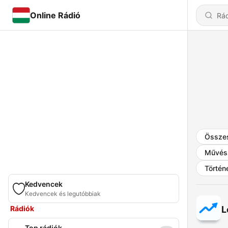
Online Rádió
Össze
Művés
Történ
Kedvencek
Kedvencek és legutóbbiak
Rádiók
L
Top rádiók