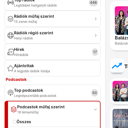
446
Legtöbbet hallgatott rádiók
Rádiók műfaj szerint
15 zenei műfaj
Rádiók régió szerint
Baláz
Helyi rádiók
Balázsé
Hírek
17
Hírrádiók
Ajánlottak
T
A legjobb rádiók listája
Podcastok
Top podcastok
50
Legnépszerűbb podcastok
Podcastok műfaj szerint
18 témaműfaj
Összes