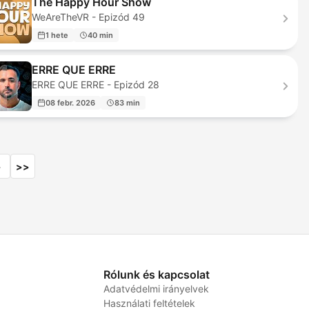
The Happy Hour Show
WeAreTheVR - Epizód 49
1 hete
40 min
ERRE QUE ERRE
ERRE QUE ERRE - Epizód 28
08 febr. 2026
83 min
>
>>
Rólunk és kapcsolat
Adatvédelmi irányelvek
Használati feltételek