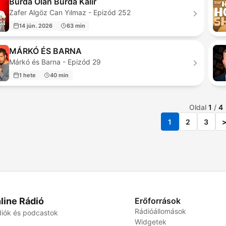
Burda Olan Burda Kalır
Zafer Algöz Can Yılmaz - Epizód 252
14 jún. 2026
63 min
MÁRKÓ ÉS BARNA
Márkó és Barna - Epizód 29
1 hete
40 min
Oldal
1
/
4
1
2
3
line Rádió
Erőforrások
Rádióállomások
iók és podcastok
Widgetek