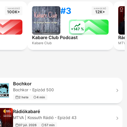
#3
HANGERŐ
HANGERŐ
100K+
12K+
+147 %
Kabare Club Podcast
Rád
Kabare Club
MTVA 
Bochkor
Bochkor - Epizód 500
2 hete
4 min
Rádiókabaré
MTVA | Kossuth Rádió - Epizód 43
07 júl. 2026
57 min